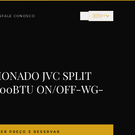
🇧🇷
S
FALE CONOSCO
PT
IONADO JVC SPLIT
000BTU ON/OFF-WG-
VER PREÇO E RESERVAR