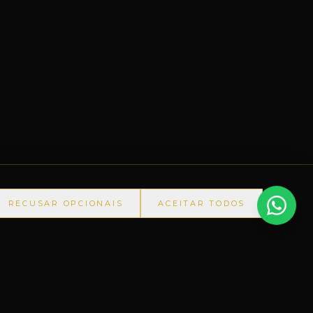
RECUSAR OPCIONAIS
ACEITAR TODOS
IANA-RS
◆
+60.000 ITENS
◆
PRODUTOS IMPORTADOS S