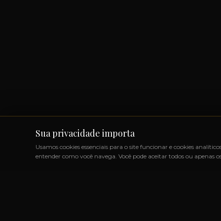
Sua privacidade importa
Usamos cookies essenciais para o site funcionar e cookies analítico
entender como você navega. Você pode aceitar todos ou apenas os 
UTOS IMPORTADOS SEM IMPOSTOS
◆
+1000 MARCAS
◆
A