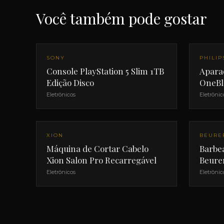
Você também pode gostar
SONY
PHILIP
Console PlayStation 5 Slim 1TB
Aparad
Edição Disco
OneBl
Eletrônicos
Eletrônic
XION
BEURE
Máquina de Cortar Cabelo
Barbea
Xion Salon Pro Recarregável
Beure
Eletrônicos
Eletrônic