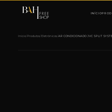
Pular para o conteúdo
INÍCIO
PROD
Início
/
Produtos
/
Eletrônicos
/
AR CONDICIONADO JVC SPLIT SYST