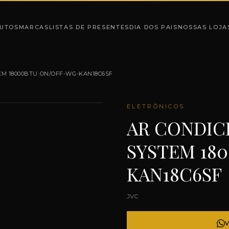
UTOS
MARCAS
LISTAS DE PRESENTES
DIA DOS PAIS
NOSSAS LOJA
EM 18000BTU ON/OFF-WG-KAN18C6SF
ELETRÔNICOS
AR CONDIC
SYSTEM 18
KAN18C6SF
JVC