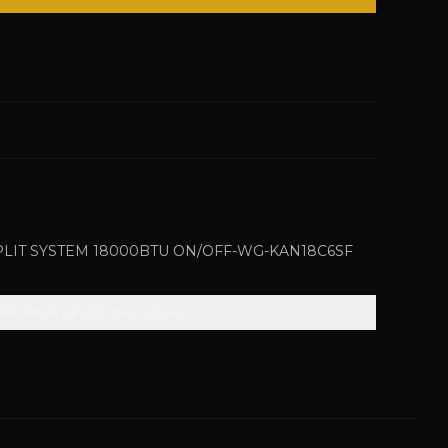
LIT SYSTEM 18000BTU ON/OFF-WG-KAN18C6SF
VER ENDEREÇOS DAS LOJAS