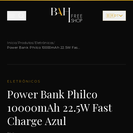
Pular para o conteúdo
🇧🇷
PT
Início
/
Produtos
/
Eletrônicos
/
Power Bank Philco 10000mAh 22.5W Fast
Charge Azul
ELETRÔNICOS
Power Bank Philco
10000mAh 22.5W Fast
Charge Azul