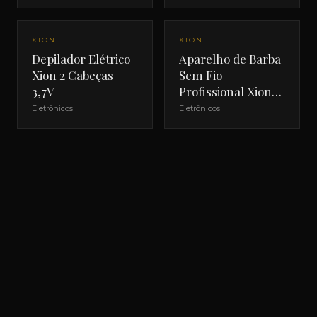
NOVO
NOVO
XION
XION
Depilador Elétrico
Aparelho de Barba
Xion 2 Cabeças
Sem Fio
3,7V
Profissional Xion
XI-SHAVE
Eletrônicos
Eletrônicos