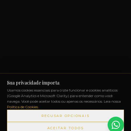
Sua privacidade importa
Usamos cookies essenciais para o site funcionar e cookies analíticos
(Google Analytics e Microsoft Clarity) para entender como você
navega. Você pode aceitar todos ou apenas os necessários. Leia nossa
Política de Cookies
.
RECUSAR OPCIONAIS
ACEITAR TODOS