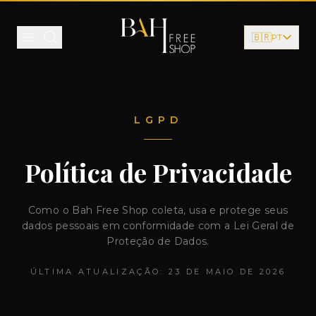
Pular para o conteúdo
🇧🇷
PT
LGPD
Política de Privacidade
Como o Bah Free Shop coleta, usa e protege seus
dados pessoais em conformidade com a Lei Geral de
Proteção de Dados.
ÚLTIMA ATUALIZAÇÃO:
23 DE MAIO DE 2026