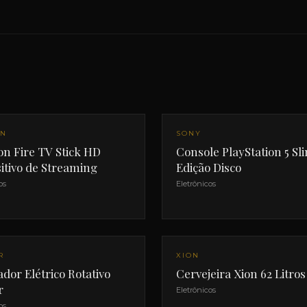
ON
SONY
n Fire TV Stick HD
Console PlayStation 5 Sl
itivo de Streaming
Edição Disco
os
Eletrônicos
R
XION
dor Elétrico Rotativo
Cervejeira Xion 62 Litros
r
Eletrônicos
os