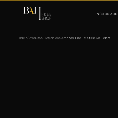
Pular para o conteúdo
INÍCIO
PROD
Início
/
Produtos
/
Eletrônicos
/
Amazon Fire TV Stick 4K Select