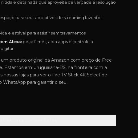
ítida e detalhada que aproveita de verdade a resolução
espaço para seus aplicativos de streaming favoritos
da e estável para assistir sem travamentos
com Alexa:
peça filmes, abra apps e controle a
digitar
 um produto original da Amazon com preço de Free
e. Estamos em Uruguaiana-RS, na fronteira com a
nossas lojas para ver o Fire TV Stick 4K Select de
 WhatsApp para garantir o seu.
VER ENDEREÇOS DAS LOJAS