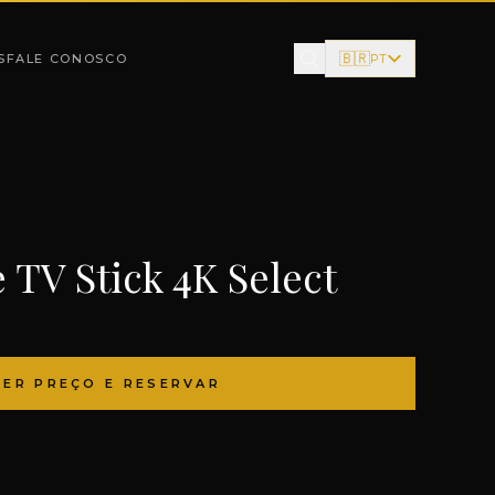
🇧🇷
S
FALE CONOSCO
PT
 TV Stick 4K Select
VER PREÇO E RESERVAR