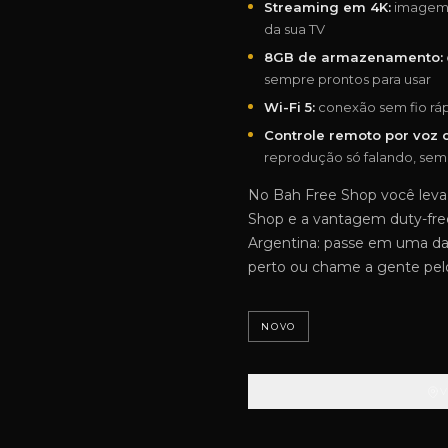
Streaming em 4K:
imagem n
da sua TV
8GB de armazenamento:
sempre prontos para usar
Wi-Fi 5:
conexão sem fio rápi
Controle remoto por voz 
reprodução só falando, sem 
No Bah Free Shop você leva
Shop e a vantagem duty-fre
Argentina: passe em uma das 
perto ou chame a gente pelo
NOVO