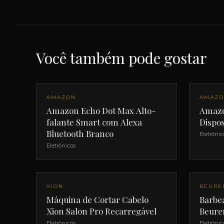
Você também pode gostar
NOVO
NOVO
AMAZON
AMAZ
Amazon Echo Dot Max Alto-
Amazo
falante Smart com Alexa
Dispos
Bluetooth Branco
Eletrônic
Eletrônicos
XION
BEURE
Máquina de Cortar Cabelo
Barbea
Xion Salon Pro Recarregável
Beure
Eletrônicos
Eletrônic