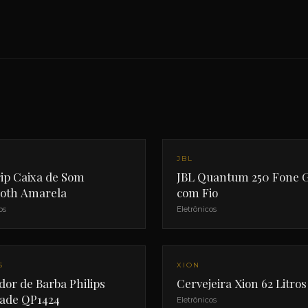
NOVO
JBL
rip Caixa de Som
JBL Quantum 250 Fone 
ooth Amarela
com Fio
os
Eletrônicos
S
XION
or de Barba Philips
Cervejeira Xion 62 Litros
ade QP1424
Eletrônicos