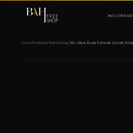
Pular para o conteúdo
INÍCIO
PROD
Início
/
Produtos
/
Eletrônicos
/
JBL Wave Buds Fone de Ouvido Blue