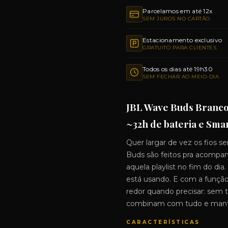
Parcelamos em até 12x
SEM JUROS NO CARTÃO
Estacionamento exclusivo
GRATUITO PARA CLIENTES
Todos os dias até 19h30
SEM FECHAR AO MEIO-DIA
JBL Wave Buds Branco:
~32h de bateria e Smar
Quer largar de vez os fios 
Buds são feitos pra acompanha
aquela playlist no fim do di
está usando. E com a função
redor quando precisar: sem t
combinam com tudo e mantê
CARACTERÍSTICAS