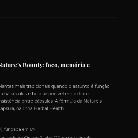
ature's Bounty: foco, memória e
lantas mais tradicionais quando o assunto é função
ada há séculos e hoje disponível em extrato
nsistência entre cápsulas. A fórmula da Nature's
psula, na linha Herbal Health.
), fundada em 1971
ronizado de Ginkgo Biloba, 120mg por cápsula