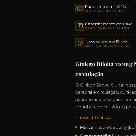
Parcelamos em até 12x
SEM JUROS NO CARTÃO
Estacionamento exclusivo
GRATUITO PARA CLIENTES
Todos os dias até 19h30
SEM FECHAR AO MEIO-DIA
Ginkgo Biloba 120mg N
circulação
O Ginkgo Biloba é uma das p
cerebral e circulação, cultiv
padronizado para garantir co
Bounty oferece 120mg por cá
FICHA TÉCNICA
Marca:
Nature's Bounty (EUA
Concentração:
Extrato pad