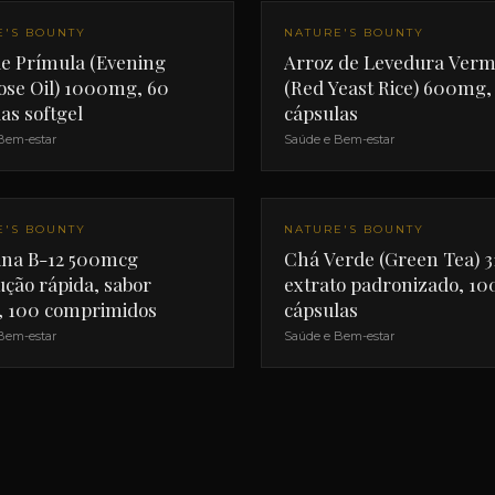
E'S BOUNTY
NATURE'S BOUNTY
de Prímula (Evening
Arroz de Levedura Ver
ose Oil) 1000mg, 60
(Red Yeast Rice) 600mg,
as softgel
cápsulas
Bem-estar
Saúde e Bem-estar
E'S BOUNTY
NATURE'S BOUNTY
ina B-12 500mcg
Chá Verde (Green Tea) 
ução rápida, sabor
extrato padronizado, 10
a, 100 comprimidos
cápsulas
Bem-estar
Saúde e Bem-estar