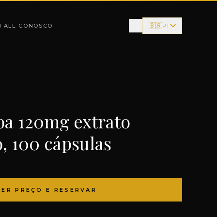
🇧🇷
FALE CONOSCO
PT
ba 120mg extrato
, 100 cápsulas
VER PREÇO E RESERVAR