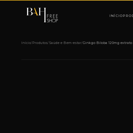
Pular para o conteúdo
INÍCIO
PRO
Início
/
Produtos
/
Saúde e Bem-estar
/
Ginkgo Biloba 120mg extrato 