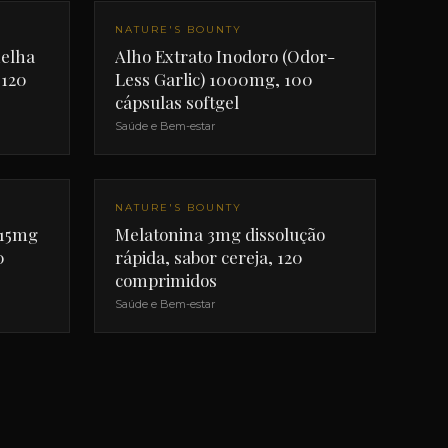
NATURE'S BOUNTY
melha
Alho Extrato Inodoro (Odor-
 120
Less Garlic) 1000mg, 100
cápsulas softgel
Saúde e Bem-estar
NATURE'S BOUNTY
315mg
Melatonina 3mg dissolução
0
rápida, sabor cereja, 120
comprimidos
Saúde e Bem-estar