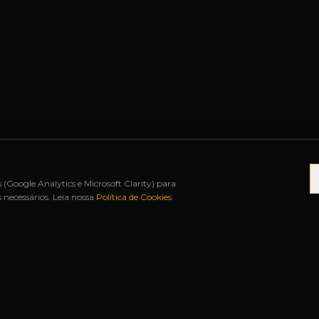
s (Google Analytics e Microsoft Clarity) para
necessários. Leia nossa
Política de Cookies
.
◆
ATÉ 12X SEM JUROS
◆
BAH FREE SHOP
◆
URUG
S RÁPIDOS
NOSSAS LOJAS