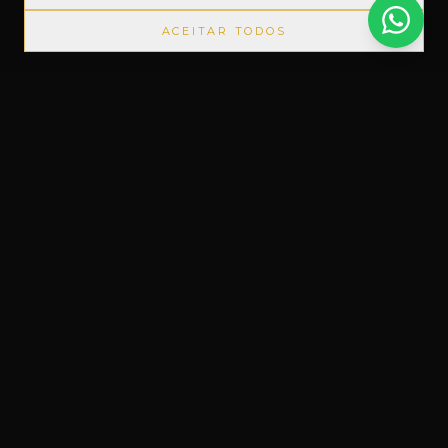
ACEITAR TODOS
UTOS IMPORTADOS SEM IMPOSTOS
◆
+1000 MARCAS
◆
Um novo conceito em Free Shop, feito
do nosso jeito.
Uruguaiana, RS – Brasil
Instagram
Facebook
WhatsApp