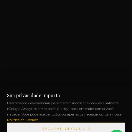
Sua privacidade importa
Usamos cookies essenciais para o site funcionar e cookies analíticos
(Google Analytics e Microsoft Clarity) para entender como você
navega. Você pode aceitar todos ou apenas os necessários. Leia nossa
Política de Cookies
.
RECUSAR OPCIONAIS