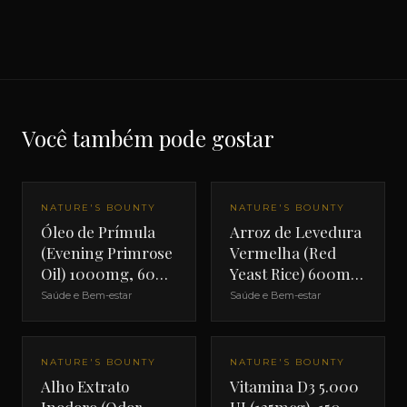
Você também pode gostar
NATURE'S BOUNTY
NATURE'S BOUNTY
Óleo de Prímula
Arroz de Levedura
(Evening Primrose
Vermelha (Red
Oil) 1000mg, 60
Yeast Rice) 600mg,
cápsulas softgel
120 cápsulas
Saúde e Bem-estar
Saúde e Bem-estar
NATURE'S BOUNTY
NATURE'S BOUNTY
Alho Extrato
Vitamina D3 5.000