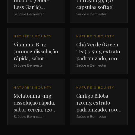
Inodoro (Odor-
UI (125mcg), 150
Less Garlic)
cápsulas softgel
1000mg, 100
Saúde e Bem-estar
Saúde e Bem-estar
cápsulas softgel
NATURE'S BOUNTY
NATURE'S BOUNTY
Vitamina B-12
Chá Verde (Green
500mcg dissolução
Tea) 315mg extrato
rápida, sabor
padronizado, 100
cereja, 100
cápsulas
Saúde e Bem-estar
Saúde e Bem-estar
comprimidos
NATURE'S BOUNTY
NATURE'S BOUNTY
Melatonina 3mg
Ginkgo Biloba
dissolução rápida,
120mg extrato
sabor cereja, 120
padronizado, 100
comprimidos
cápsulas
Saúde e Bem-estar
Saúde e Bem-estar