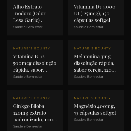
Alho Extrato
Vitamina D3 5.000
Inodoro (Odor-
UI (125mcg), 150
Less Garlic)
cápsulas softgel
1000mg, 100
Saúde e Bem-estar
Saúde e Bem-estar
cápsulas softgel
NATURE'S BOUNTY
NATURE'S BOUNTY
Vitamina B-12
Melatonina 3mg
500mcg dissolução
dissolução rápida,
rápida, sabor
sabor cereja, 120
cereja, 100
comprimidos
Saúde e Bem-estar
Saúde e Bem-estar
comprimidos
NATURE'S BOUNTY
NATURE'S BOUNTY
Ginkgo Biloba
Magnésio 400mg,
120mg extrato
75 cápsulas softgel
padronizado, 100
Saúde e Bem-estar
cápsulas
Saúde e Bem-estar