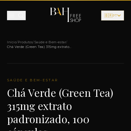
Pular para o conteúdo
🇧🇷
PT
Início
/
Produtos
/
Saúde e Bem-estar
/
Chá Verde (Green Tea) 315mg extrato
padronizado, 100 cápsulas
SAÚDE E BEM-ESTAR
Chá Verde (Green Tea)
315mg extrato
padronizado, 100