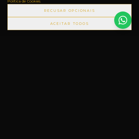
Política de Cookies
.
RECUSAR OPCIONAIS
ACEITAR TODOS
UTOS IMPORTADOS SEM IMPOSTOS
◆
+1000 MARCAS
◆
Um novo conceito em Free Shop, feito
do nosso jeito.