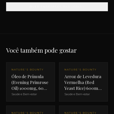
VER ENDEREÇOS DAS LOJAS
Você também pode gostar
NATURE'S BOUNTY
NATURE'S BOUNTY
Óleo de Prímula
Arroz de Levedura
(Evening Primrose
Vermelha (Red
Oil) 1000mg, 60
Yeast Rice) 600mg,
cápsulas softgel
120 cápsulas
Saúde e Bem-estar
Saúde e Bem-estar
NATURE'S BOUNTY
NATURE'S BOUNTY