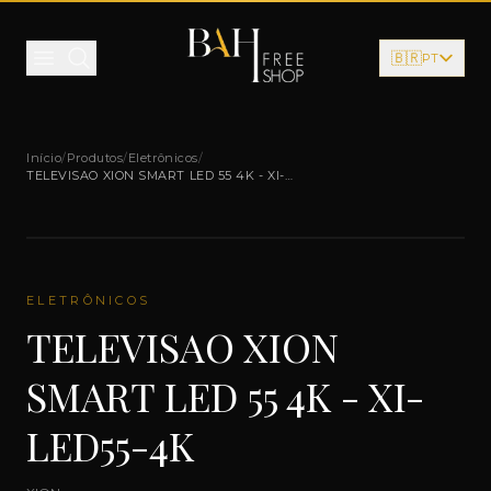
Pular para o conteúdo
🇧🇷
PT
Início
/
Produtos
/
Eletrônicos
/
TELEVISAO XION SMART LED 55 4K - XI-
LED55-4K
ELETRÔNICOS
TELEVISAO XION
SMART LED 55 4K - XI-
LED55-4K