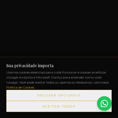
Sua privacidade importa
Usamos cookies essenciais para o site funcionar e cookies analíticos
(Google Analytics e Microsoft Clarity) para entender como você
navega. Você pode aceitar todos ou apenas os necessários. Leia nossa
Política de Cookies
.
RECUSAR OPCIONAIS
ACEITAR TODOS