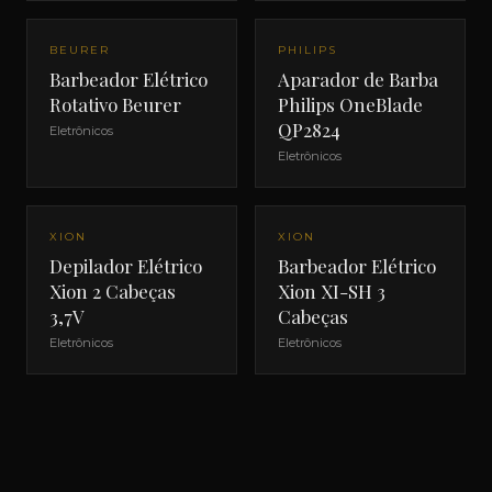
BEURER
PHILIPS
Barbeador Elétrico
Aparador de Barba
Rotativo Beurer
Philips OneBlade
QP2824
Eletrônicos
Eletrônicos
NOVO
NOVO
XION
XION
Depilador Elétrico
Barbeador Elétrico
Xion 2 Cabeças
Xion XI-SH 3
3,7V
Cabeças
Eletrônicos
Eletrônicos