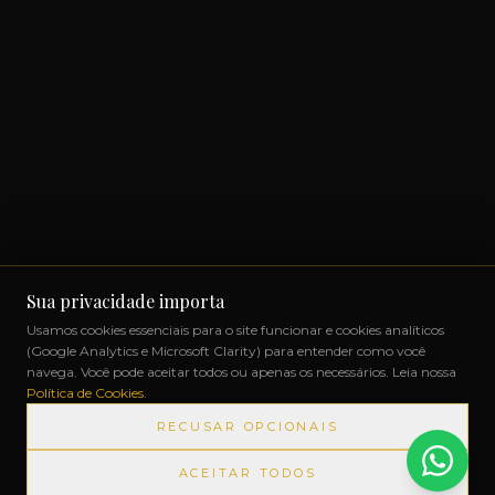
Sua privacidade importa
Usamos cookies essenciais para o site funcionar e cookies analíticos
(Google Analytics e Microsoft Clarity) para entender como você
navega. Você pode aceitar todos ou apenas os necessários. Leia nossa
Política de Cookies
.
RECUSAR OPCIONAIS
ACEITAR TODOS