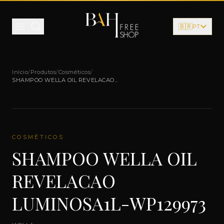
Pular para o conteúdo
🇧🇷
PT
Início
/
Produtos
/
Cosméticos
/
SHAMPOO WELLA OIL REVELACAO
LUMINOSA1L-WP129973
COSMÉTICOS
SHAMPOO WELLA OIL
REVELACAO
LUMINOSA1L-WP129973