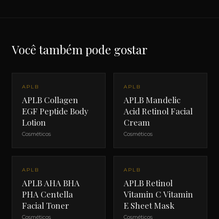
Você também pode gostar
APLB
APLB
APLB Collagen
APLB Mandelic
EGF Peptide Body
Acid Retinol Facial
Lotion
Cream
Cosméticos
Cosméticos
APLB
APLB
APLB AHA BHA
APLB Retinol
PHA Centella
Vitamin C Vitamin
Facial Toner
E Sheet Mask
Cosméticos
Cosméticos