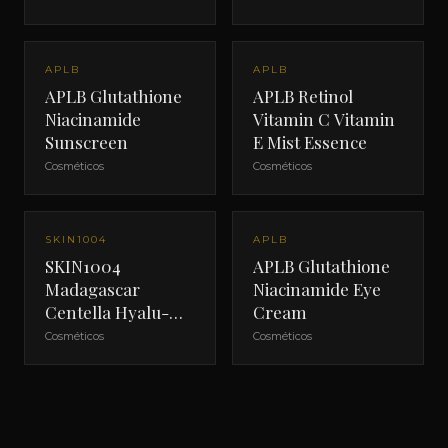
APLB
APLB
APLB Glutathione
APLB Retinol
Niacinamide
Vitamin C Vitamin
Sunscreen
E Mist Essence
Cosméticos
Cosméticos
SKIN1004
APLB
SKIN1004
APLB Glutathione
Madagascar
Niacinamide Eye
Centella Hyalu-
Cream
Cica Water-Fit Sun
Cosméticos
Cosméticos
Serum