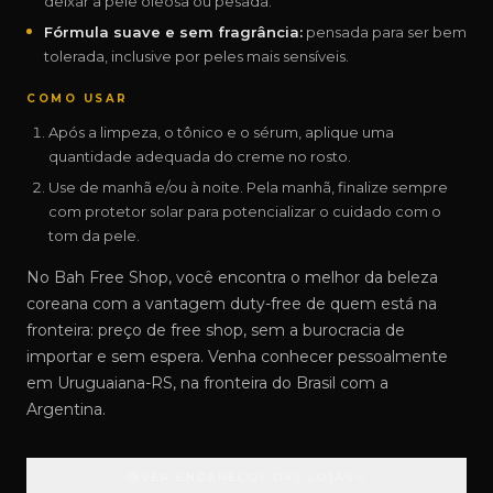
deixar a pele oleosa ou pesada.
Fórmula suave e sem fragrância:
pensada para ser bem
tolerada, inclusive por peles mais sensíveis.
COMO USAR
Após a limpeza, o tônico e o sérum, aplique uma
quantidade adequada do creme no rosto.
Use de manhã e/ou à noite. Pela manhã, finalize sempre
com protetor solar para potencializar o cuidado com o
tom da pele.
No Bah Free Shop, você encontra o melhor da beleza
coreana com a vantagem duty-free de quem está na
fronteira: preço de free shop, sem a burocracia de
importar e sem espera. Venha conhecer pessoalmente
em Uruguaiana-RS, na fronteira do Brasil com a
Argentina.
VER ENDEREÇOS DAS LOJAS