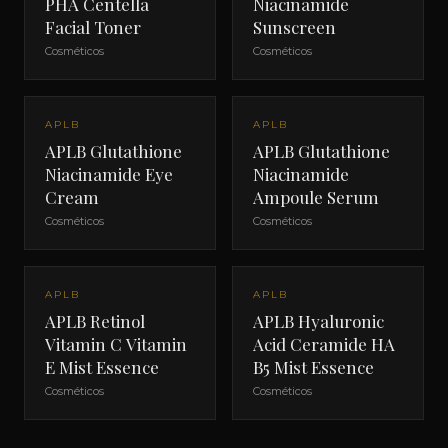
PHA Centella
Niacinamide
Facial Toner
Sunscreen
Cosméticos
Cosméticos
APLB
APLB
APLB Glutathione
APLB Glutathione
Niacinamide Eye
Niacinamide
Cream
Ampoule Serum
Cosméticos
Cosméticos
APLB
APLB
APLB Retinol
APLB Hyaluronic
Vitamin C Vitamin
Acid Ceramide HA
E Mist Essence
B5 Mist Essence
Cosméticos
Cosméticos