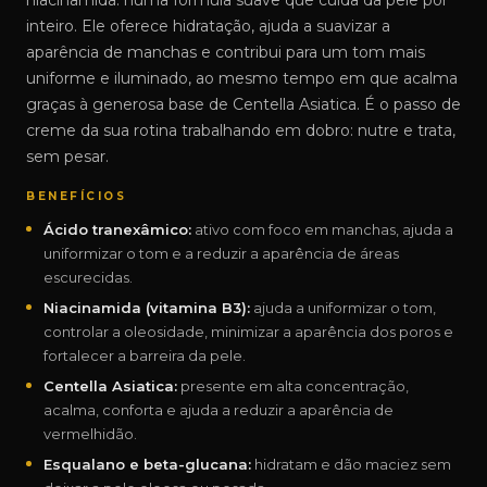
niacinamida: numa fórmula suave que cuida da pele por
inteiro. Ele oferece hidratação, ajuda a suavizar a
aparência de manchas e contribui para um tom mais
uniforme e iluminado, ao mesmo tempo em que acalma
graças à generosa base de Centella Asiatica. É o passo de
creme da sua rotina trabalhando em dobro: nutre e trata,
sem pesar.
BENEFÍCIOS
Ácido tranexâmico:
ativo com foco em manchas, ajuda a
uniformizar o tom e a reduzir a aparência de áreas
escurecidas.
Niacinamida (vitamina B3):
ajuda a uniformizar o tom,
controlar a oleosidade, minimizar a aparência dos poros e
fortalecer a barreira da pele.
Centella Asiatica:
presente em alta concentração,
acalma, conforta e ajuda a reduzir a aparência de
vermelhidão.
Esqualano e beta-glucana:
hidratam e dão maciez sem