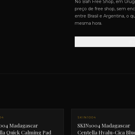
No Bah Free Shop, em Urugu
preço de free shop, sem enca
entre Brasil e Argentina, o 
mesma hora.
04
SKIN1004
004 Madagascar
SKIN1004 Madagascar
lla Quick Calming Pad
Centella Hyalu-Cica Blu