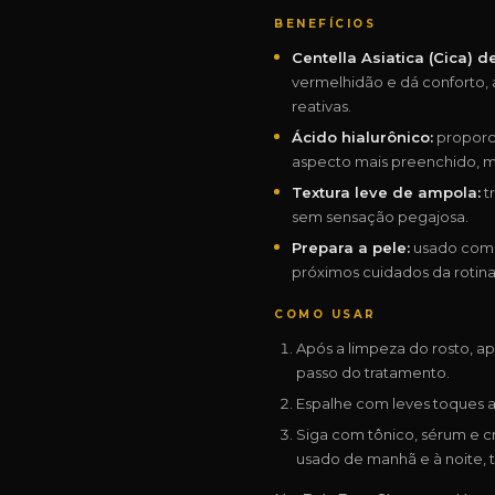
BENEFÍCIOS
Centella Asiatica (Cica) 
vermelhidão e dá conforto, a
reativas.
Ácido hialurônico:
proporci
aspecto mais preenchido, m
Textura leve de ampola:
t
sem sensação pegajosa.
Prepara a pele:
usado como 
próximos cuidados da rotina
COMO USAR
Após a limpeza do rosto, a
passo do tratamento.
Espalhe com leves toques a
Siga com tônico, sérum e c
usado de manhã e à noite, t