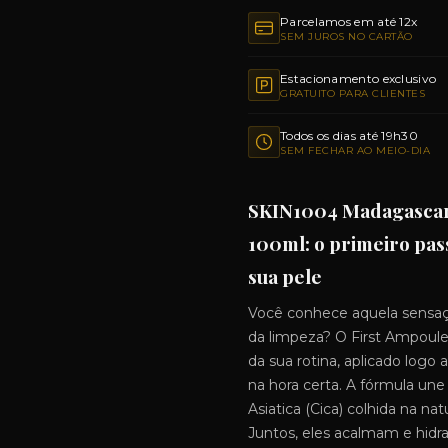
Parcelamos em até 12x
SEM JUROS NO CARTÃO
Estacionamento exclusivo
GRATUITO PARA CLIENTES
Todos os dias até 19h30
SEM FECHAR AO MEIO-DIA
SKIN1004 Madagascar 
100ml: o primeiro pas
sua pele
Você conhece aquela sensaç
da limpeza? O First Ampoule
da sua rotina, aplicado logo 
na hora certa. A fórmula une
Asiatica (Cica) colhida na n
Juntos, eles acalmam e hi