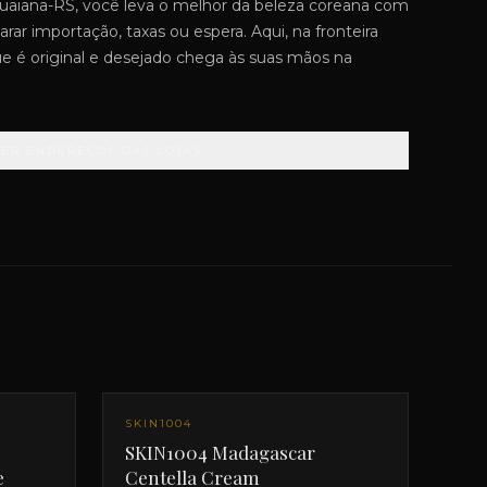
aiana-RS, você leva o melhor da beleza coreana com
rar importação, taxas ou espera. Aqui, na fronteira
que é original e desejado chega às suas mãos na
VER ENDEREÇOS DAS LOJAS
SKIN1004
SKIN1004 Madagascar
e
Centella Cream