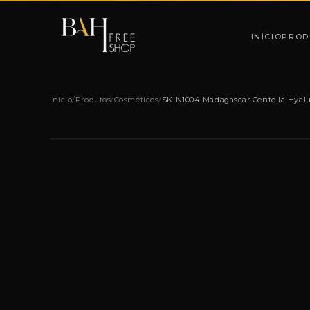
Pular para o conteúdo
INÍCIO
PROD
Início
/
Produtos
/
Cosméticos
/
SKIN1004 Madagascar Centella Hyalu