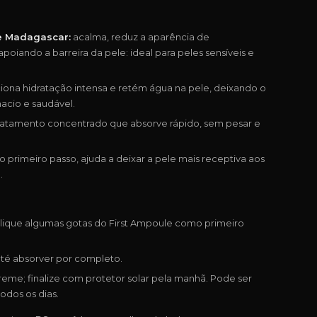
de Madagascar:
acalma, reduz a aparência de
poiando a barreira da pele: ideal para peles sensíveis e
ona hidratação intensa e retém água na pele, deixando o
acio e saudável.
ratamento concentrado que absorve rápido, sem pesar e
primeiro passo, ajuda a deixar a pele mais receptiva aos
.
plique algumas gotas do First Ampoule como primeiro
té absorver por completo.
reme; finalize com protetor solar pela manhã. Pode ser
odos os dias.