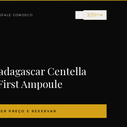
🇧🇷
S
FALE CONOSCO
PT
dagascar Centella
First Ampoule
VER PREÇO E RESERVAR