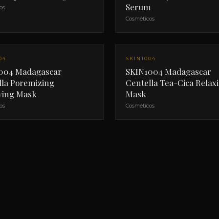
Serum
os
Cosméticos
04
SKIN1004
004 Madagascar
SKIN1004 Madagascar
lla Poremizing
Centella Tea-Cica Relax
fying Mask
Mask
os
Cosméticos