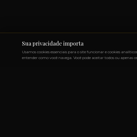
Sua privacidade importa
Usamos cookies essenciais para o site funcionar e cookies analítico
entender como você navega. Você pode aceitar todos ou apenas os 
UTOS IMPORTADOS SEM IMPOSTOS
◆
+1000 MARCAS
◆
LINK
Marcas
Produtos