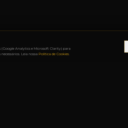
s (Google Analytics e Microsoft Clarity) para
necessários. Leia nossa
Política de Cookies
.
ATÉ 12X SEM JUROS
◆
BAH FREE SHOP
◆
URUGU
S RÁPIDOS
NOSSAS LOJAS
Matriz
Rua Duque de Caxias, 1341
Centro
—
Uruguaiana-RS