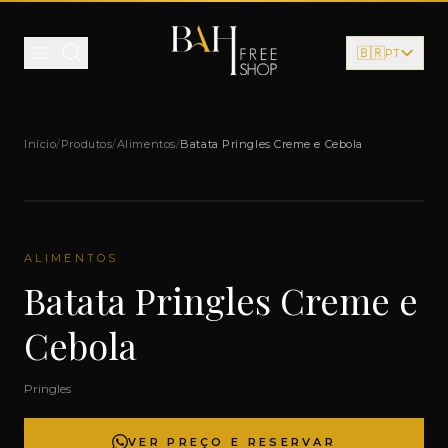
Pular para o conteúdo
🇧🇷
PT
Início
/
Produtos
/
Alimentos
/
Batata Pringles Creme e Cebola
ALIMENTOS
Batata Pringles Creme e
Cebola
Pringles
VER PREÇO E RESERVAR