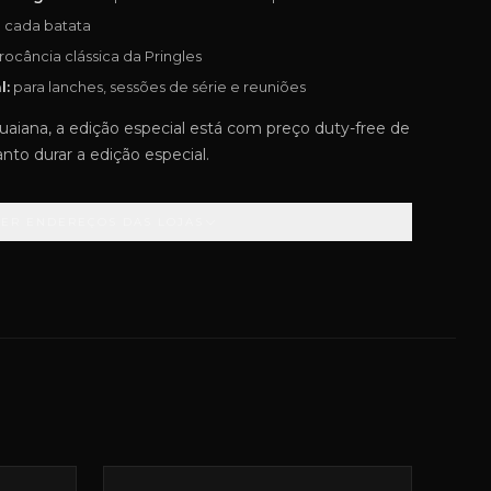
cada batata
rocância clássica da Pringles
l:
para lanches, sessões de série e reuniões
iana, a edição especial está com preço duty-free de
anto durar a edição especial.
VER ENDEREÇOS DAS LOJAS