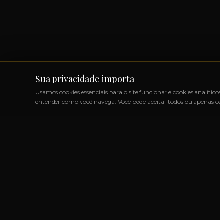
Sua privacidade importa
Usamos cookies essenciais para o site funcionar e cookies analítico
entender como você navega. Você pode aceitar todos ou apenas os 
UTOS IMPORTADOS SEM IMPOSTOS
◆
+1000 MARCAS
◆
A
LINK
Marcas