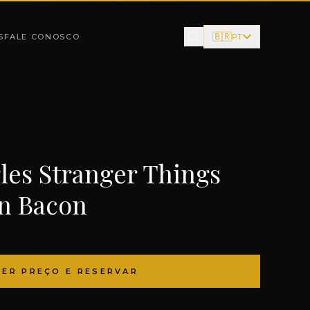
🇧🇷
S
FALE CONOSCO
PT
gles Stranger Things
n Bacon
VER PREÇO E RESERVAR