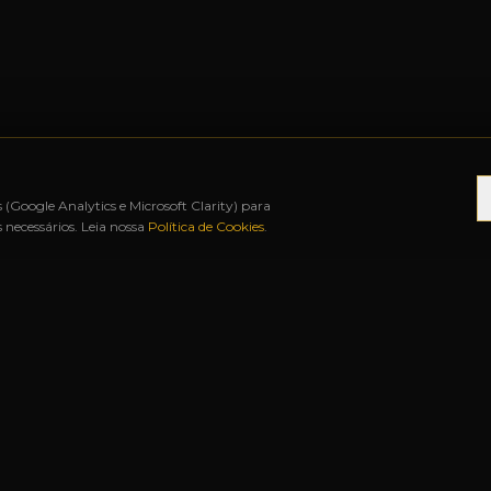
s (Google Analytics e Microsoft Clarity) para
necessários. Leia nossa
Política de Cookies
.
TÉ 12X SEM JUROS
◆
BAH FREE SHOP
◆
URUGUA
S RÁPIDOS
NOSSAS LOJAS
Matriz
Rua Duque de Caxias, 1341