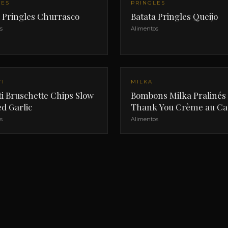
LES
PRINGLES
a Pringles Churrasco
Batata Pringles Queijo
s
Alimentos
TI
MILKA
i Bruschette Chips Slow
Bombons Milka Pralinés
d Garlic
Thank You Crème au Ca
s
Alimentos