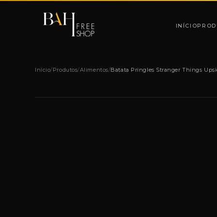
Pular para o conteúdo
INÍCIO
PROD
Início
/
Produtos
/
Alimentos
/
Batata Pringles Stranger Things Up