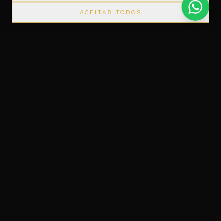
ACEITAR TODOS
DUTOS IMPORTADOS SEM IMPOSTOS
◆
+1000 MARCAS
Um novo conceito em Free Shop, feito
do nosso jeito.
Uruguaiana, RS – Brasil
Instagram
Facebook
WhatsApp