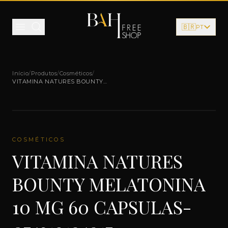
Pular para o conteúdo
🇧🇷
PT
Início
/
Produtos
/
Cosméticos
/
VITAMINA NATURES BOUNTY
MELATONINA 10 MG 60 CAPSULAS-
074312194917
COSMÉTICOS
VITAMINA NATURES
BOUNTY MELATONINA
10 MG 60 CAPSULAS-