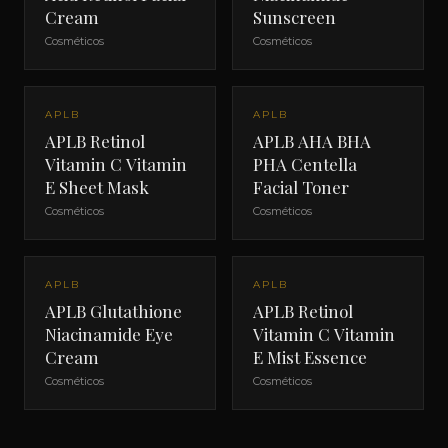
Cream
Sunscreen
Cosméticos
Cosméticos
APLB
APLB
APLB Retinol
APLB AHA BHA
Vitamin C Vitamin
PHA Centella
E Sheet Mask
Facial Toner
Cosméticos
Cosméticos
APLB
APLB
APLB Glutathione
APLB Retinol
Niacinamide Eye
Vitamin C Vitamin
Cream
E Mist Essence
Cosméticos
Cosméticos