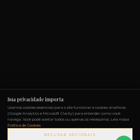
Sua privacidade importa
Usamos cookies essenciais para o site funcionar e cookies analíticos
(Google Analytics e Microsoft Clarity) para entender como você
navega. Você pode aceitar todos ou apenas os necessários. Leia nossa
Política de Cookies
.
RECUSAR OPCIONAIS