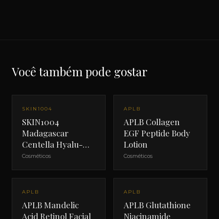
Você também pode gostar
SKIN1004
APLB
SKIN1004
APLB Collagen
Madagascar
EGF Peptide Body
Centella Hyalu-
Lotion
Cica Water-Fit Sun
Cosméticos
Cosméticos
Serum
APLB
APLB
APLB Mandelic
APLB Glutathione
Acid Retinol Facial
Niacinamide