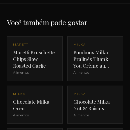
Você também pode gostar
MARETTI
MILKA
Maretti Bruschette
Bombons Milka
Chips Slow
Pralinés Thank
Roasted Garlic
You Crème au
Cacao
Alimentos
Alimentos
MILKA
MILKA
Chocolate Milka
Chocolate Milka
Oreo
Nut & Raisins
Alimentos
Alimentos