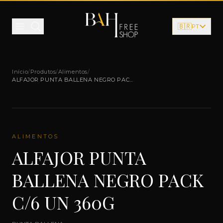
Pular para o conteúdo
🇧🇷
PT
Início
/
Produtos
/
Alimentos
/
ALFAJOR PUNTA BALLENA NEGRO PACK
C/6 UN 360G
ALIMENTOS
ALFAJOR PUNTA
BALLENA NEGRO PACK
C/6 UN 360G