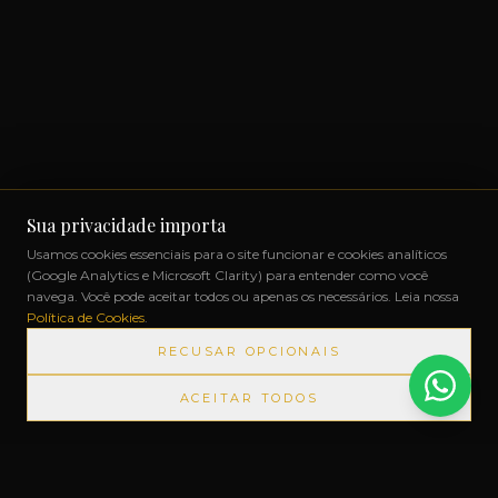
Sua privacidade importa
Usamos cookies essenciais para o site funcionar e cookies analíticos
(Google Analytics e Microsoft Clarity) para entender como você
navega. Você pode aceitar todos ou apenas os necessários. Leia nossa
Política de Cookies
.
RECUSAR OPCIONAIS
ACEITAR TODOS
ODUTOS IMPORTADOS SEM IMPOSTOS
◆
+1000 MARCAS