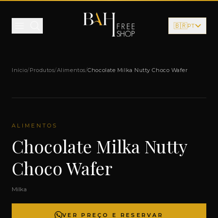
Pular para o conteúdo
🇧🇷
PT
Início
/
Produtos
/
Alimentos
/
Chocolate Milka Nutty Choco Wafer
ALIMENTOS
Chocolate Milka Nutty
Choco Wafer
Milka
VER PREÇO E RESERVAR