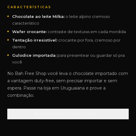
CARACTERÍSTICAS
Chocolate ao leite Milka:
o leite alpino cremoso
característico
Wafer crocante:
contraste de texturas em cada mordida
Tentação irresistível:
crocante por fora, cremoso por
dentro
Gulodice importada:
para presentear ou guardar só pra
você
No Bah Free Shop você leva o chocolate importado com
a vantagem duty-free, sem precisar importar e sem
espera. Passe na loja em Uruguaiana e prove a
combinação.
VER ENDEREÇOS DAS LOJAS