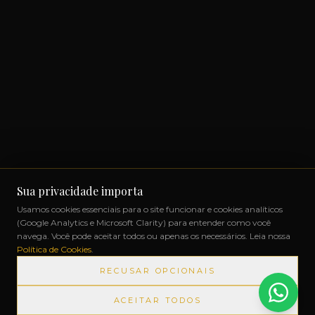
Sua privacidade importa
Usamos cookies essenciais para o site funcionar e cookies analíticos
(Google Analytics e Microsoft Clarity) para entender como você
navega. Você pode aceitar todos ou apenas os necessários. Leia nossa
Política de Cookies
.
RECUSAR OPCIONAIS
ACEITAR TODOS