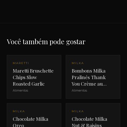
Você também pode gostar
MARETTI
MILKA
Maretti Bruschette
Bombons Milka
Chips Slow
Pralinés Thank
Roasted Garlic
You Crème au
Cacao
Alimentos
Alimentos
MILKA
MILKA
Chocolate Milka
Chocolate Milka
Oreo
Nut & Raisins