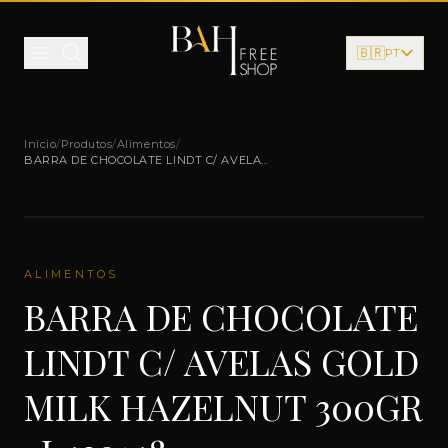
Pular para o conteúdo
🇧🇷
PT
Início
/
Produtos
/
Alimentos
/
BARRA DE CHOCOLATE LINDT C/ AVELAS
GOLD MILK HAZELNUT 300GR -L429148
ALIMENTOS
BARRA DE CHOCOLATE
LINDT C/ AVELAS GOLD
MILK HAZELNUT 300GR