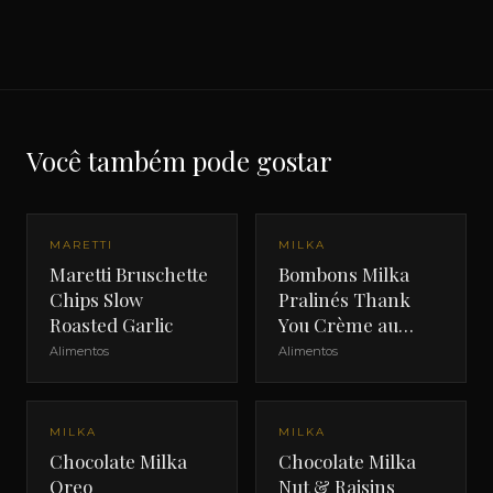
Você também pode gostar
MARETTI
MILKA
Maretti Bruschette
Bombons Milka
Chips Slow
Pralinés Thank
Roasted Garlic
You Crème au
Cacao
Alimentos
Alimentos
MILKA
MILKA
Chocolate Milka
Chocolate Milka
Oreo
Nut & Raisins