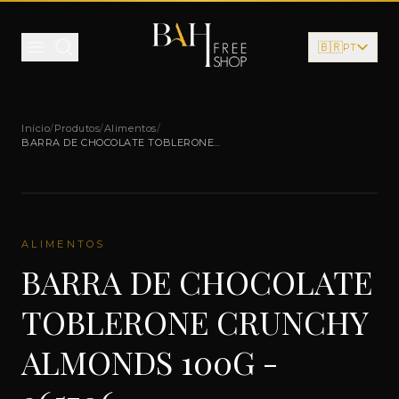
Pular para o conteúdo
🇧🇷
PT
Início
/
Produtos
/
Alimentos
/
BARRA DE CHOCOLATE TOBLERONE
CRUNCHY ALMONDS 100G - 965706
ALIMENTOS
BARRA DE CHOCOLATE
TOBLERONE CRUNCHY
ALMONDS 100G -