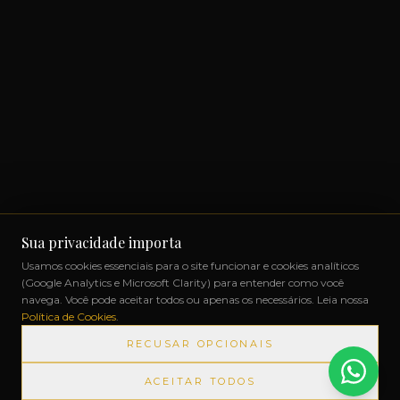
Sua privacidade importa
Usamos cookies essenciais para o site funcionar e cookies analíticos
(Google Analytics e Microsoft Clarity) para entender como você
navega. Você pode aceitar todos ou apenas os necessários. Leia nossa
Política de Cookies
.
RECUSAR OPCIONAIS
ACEITAR TODOS