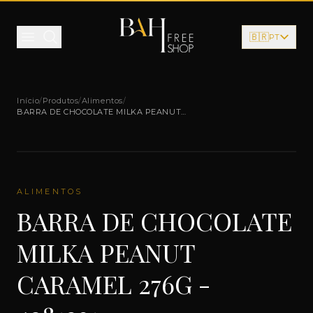
Pular para o conteúdo
🇧🇷
PT
Início
/
Produtos
/
Alimentos
/
BARRA DE CHOCOLATE MILKA PEANUT
CARAMEL 276G - 4281231
ALIMENTOS
BARRA DE CHOCOLATE
MILKA PEANUT
CARAMEL 276G -