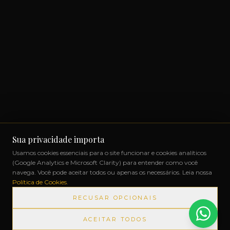
Sua privacidade importa
Usamos cookies essenciais para o site funcionar e cookies analíticos
(Google Analytics e Microsoft Clarity) para entender como você
navega. Você pode aceitar todos ou apenas os necessários. Leia nossa
Política de Cookies
.
RECUSAR OPCIONAIS
ACEITAR TODOS