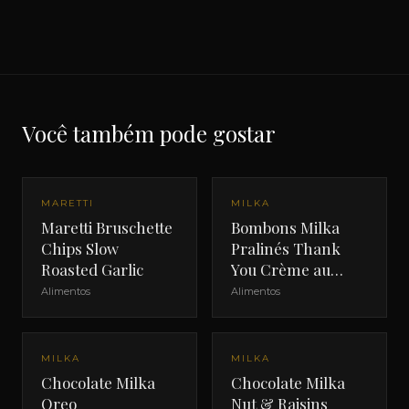
Você também pode gostar
MARETTI
MILKA
Maretti Bruschette
Bombons Milka
Chips Slow
Pralinés Thank
Roasted Garlic
You Crème au
Cacao
Alimentos
Alimentos
MILKA
MILKA
Chocolate Milka
Chocolate Milka
Oreo
Nut & Raisins