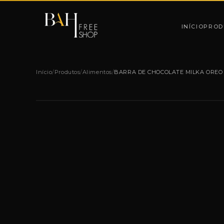
Pular para o conteúdo
INÍCIO
PROD
Início
/
Produtos
/
Alimentos
/
BARRA DE CHOCOLATE MILKA OREO 