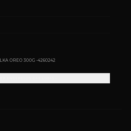
KA OREO 300G -4260242
VER ENDEREÇOS DAS LOJAS