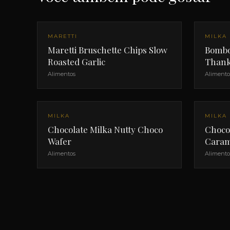
MARETTI
MILKA
Maretti Bruschette Chips Slow
Bombo
Roasted Garlic
Thank
Alimentos
Alimento
MILKA
MILKA
Chocolate Milka Nutty Choco
Choco
Wafer
Caram
Alimentos
Alimento