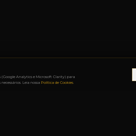
s (Google Analytics e Microsoft Clarity) para
necessários. Leia nossa
Política de Cookies
.
S
◆
ATÉ 12X SEM JUROS
◆
BAH FREE SHOP
◆
URU
S RÁPIDOS
NOSSAS LOJAS