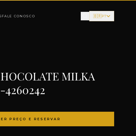
🇧🇷
S
FALE CONOSCO
PT
CHOCOLATE MILKA
-4260242
VER PREÇO E RESERVAR