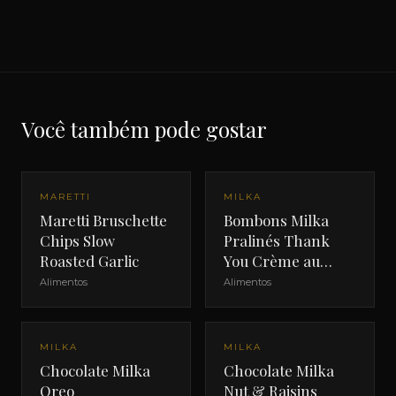
Você também pode gostar
MARETTI
MILKA
Maretti Bruschette
Bombons Milka
Chips Slow
Pralinés Thank
Roasted Garlic
You Crème au
Cacao
Alimentos
Alimentos
MILKA
MILKA
Chocolate Milka
Chocolate Milka
Oreo
Nut & Raisins