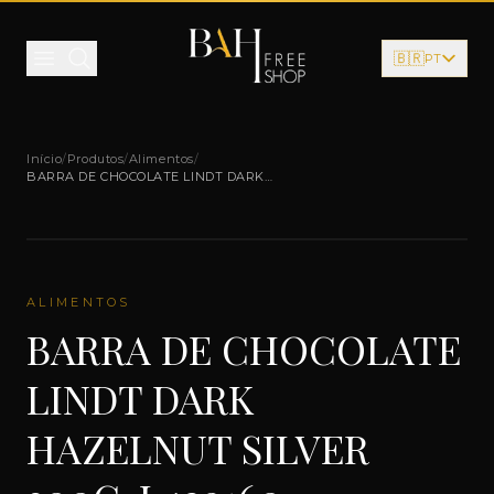
Pular para o conteúdo
🇧🇷
PT
Início
/
Produtos
/
Alimentos
/
BARRA DE CHOCOLATE LINDT DARK
HAZELNUT SILVER 300G-L429160
ALIMENTOS
BARRA DE CHOCOLATE
LINDT DARK
HAZELNUT SILVER