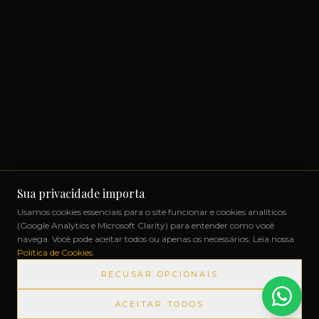
Sua privacidade importa
Usamos cookies essenciais para o site funcionar e cookies analíticos
(Google Analytics e Microsoft Clarity) para entender como você
navega. Você pode aceitar todos ou apenas os necessários. Leia nossa
Política de Cookies
.
RECUSAR OPCIONAIS
ACEITAR TODOS