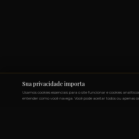
Sua privacidade importa
Usamos cookies essenciais para o site funcionar e cookies analítico
entender como você navega. Você pode aceitar todos ou apenas os 
OS IMPORTADOS SEM IMPOSTOS
◆
+1000 MARCAS
◆
ATÉ