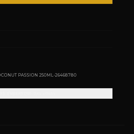
OCONUT PASSION 250ML-26468780
VER ENDEREÇOS DAS LOJAS