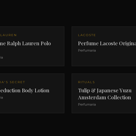
 LAUREN
LACOSTE
me Ralph Lauren Polo
Perfume Lacoste Origina
Perfumaria
ia
IA'S SECRET
RITUALS
eduction Body Lotion
Tulip & Japanese Yuzu
Amsterdam Collection
ia
Perfumaria