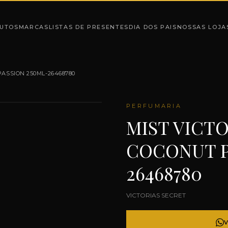
UTOS
MARCAS
LISTAS DE PRESENTES
DIA DOS PAIS
NOSSAS LOJA
ASSION 250ML-26468780
PERFUMARIA
MIST VICT
COCONUT P
26468780
VICTORIAS SECRET