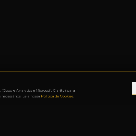
s (Google Analytics e Microsoft Clarity) para
necessários. Leia nossa
Política de Cookies
.
 12X SEM JUROS
◆
BAH FREE SHOP
◆
URUGUAIA