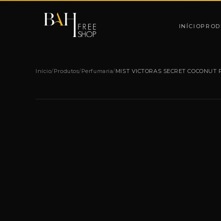
Pular para o conteúdo
INÍCIO
PROD
Início
/
Produtos
/
Perfumaria
/
MIST VICTORAS SECRET COCONUT P