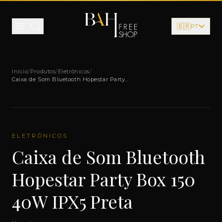
Pular para o conteúdo
🇧🇷
PT
Início
/
Produtos
/
Eletrônicos
/
Caixa de Som Bluetooth Hopestar Party
Box 150 40W IPX5 Preta
ELETRÔNICOS
Caixa de Som Bluetooth
Hopestar Party Box 150
40W IPX5 Preta