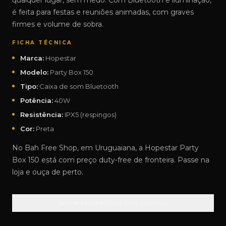
qualquer lugar, sem medo. Com Bluetooth e iluminação,
é feita para festas e reuniões animadas, com graves
firmes e volume de sobra.
FICHA TÉCNICA
Marca:
Hopestar
Modelo:
Party Box 150
Tipo:
Caixa de som Bluetooth
Potência:
40W
Resistência:
IPX5 (respingos)
Cor:
Preta
No Bah Free Shop, em Uruguaiana, a Hopestar Party
Box 150 está com preço duty-free de fronteira. Passe na
loja e ouça de perto.
VER ENDEREÇOS DAS LOJAS