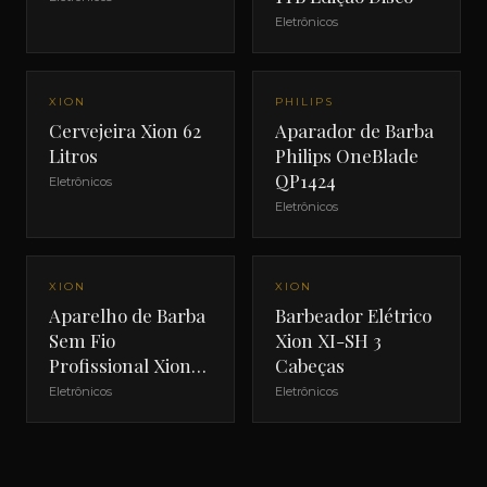
Eletrônicos
XION
PHILIPS
Cervejeira Xion 62
Aparador de Barba
Litros
Philips OneBlade
QP1424
Eletrônicos
Eletrônicos
NOVO
NOVO
XION
XION
Aparelho de Barba
Barbeador Elétrico
Sem Fio
Xion XI-SH 3
Profissional Xion
Cabeças
XI-SHAVE
Eletrônicos
Eletrônicos