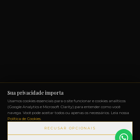
Sua privacidade importa
Usamos cookies essenciais para o site funcionar e cookies analíticos
(Google Analytics e Microsoft Clarity) para entender como você
navega. Você pode aceitar todos ou apenas os necessários. Leia nossa
Política de Cookies
.
RECUSAR OPCIONAIS