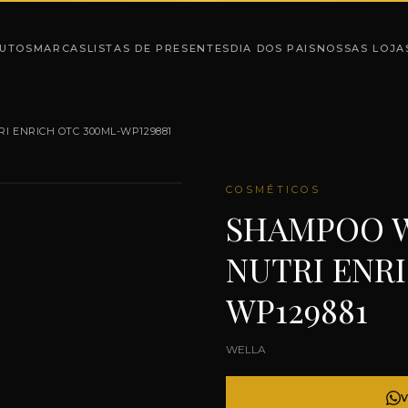
UTOS
MARCAS
LISTAS DE PRESENTES
DIA DOS PAIS
NOSSAS LOJA
I ENRICH OTC 300ML-WP129881
COSMÉTICOS
SHAMPOO W
NUTRI ENR
WP129881
WELLA