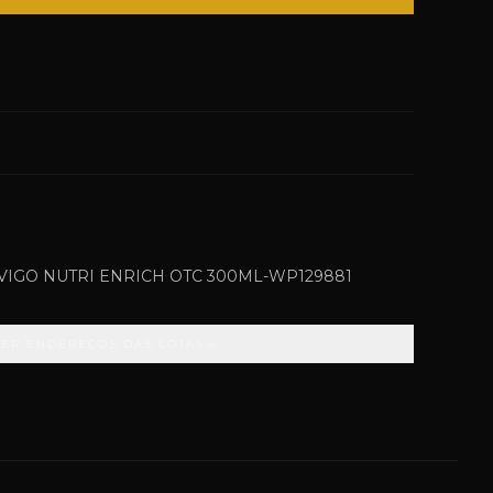
IGO NUTRI ENRICH OTC 300ML-WP129881
VER ENDEREÇOS DAS LOJAS