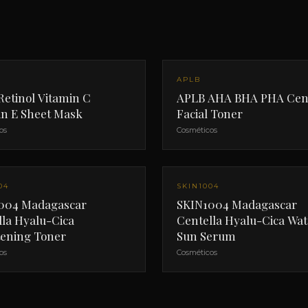
APLB
Retinol Vitamin C
APLB AHA BHA PHA Cent
in E Sheet Mask
Facial Toner
os
Cosméticos
04
SKIN1004
004 Madagascar
SKIN1004 Madagascar
lla Hyalu-Cica
Centella Hyalu-Cica Wat
tening Toner
Sun Serum
os
Cosméticos