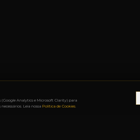
s (Google Analytics e Microsoft Clarity) para
necessários. Leia nossa
Política de Cookies
.
S
◆
ATÉ 12X SEM JUROS
◆
BAH FREE SHOP
◆
URU