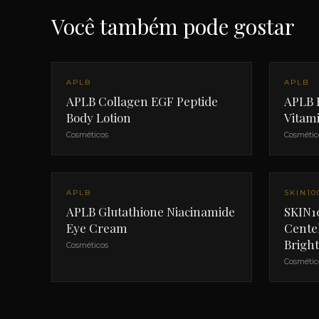
Você também pode gostar
APLB
APLB
APLB Collagen EGF Peptide
APLB 
Body Lotion
Vitam
Cosméticos
Cosmétic
APLB
SKIN10
APLB Glutathione Niacinamide
SKIN1
Eye Cream
Cente
Brigh
Cosméticos
Cosmétic