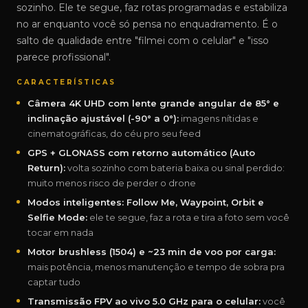
sozinho. Ele te segue, faz rotas programadas e estabiliza
no ar enquanto você só pensa no enquadramento. É o
salto de qualidade entre "filmei com o celular" e "isso
parece profissional".
CARACTERÍSTICAS
Câmera 4K UHD com lente grande angular de 85° e
inclinação ajustável (-90° a 0°):
imagens nítidas e
cinematográficas, do céu pro seu feed
GPS + GLONASS com retorno automático (Auto
Return):
volta sozinho com bateria baixa ou sinal perdido:
muito menos risco de perder o drone
Modos inteligentes: Follow Me, Waypoint, Orbit e
Selfie Mode:
ele te segue, faz a rota e tira a foto sem você
tocar em nada
Motor brushless (1504) e ~23 min de voo por carga:
mais potência, menos manutenção e tempo de sobra pra
captar tudo
Transmissão FPV ao vivo 5.0 GHz para o celular:
você