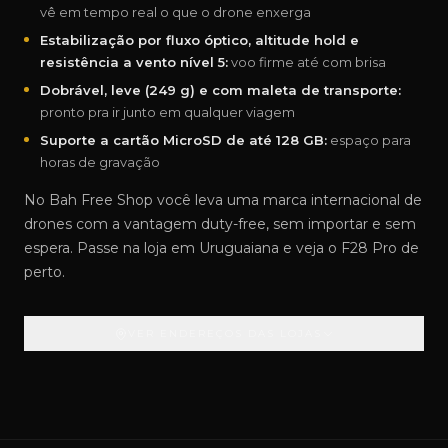
vê em tempo real o que o drone enxerga
Estabilização por fluxo óptico, altitude hold e
resistência a vento nível 5:
voo firme até com brisa
Dobrável, leve (249 g) e com maleta de transporte:
pronto pra ir junto em qualquer viagem
Suporte a cartão MicroSD de até 128 GB:
espaço para
horas de gravação
No Bah Free Shop você leva uma marca internacional de
drones com a vantagem duty-free, sem importar e sem
espera. Passe na loja em Uruguaiana e veja o F28 Pro de
perto.
VER ENDEREÇOS DAS LOJAS