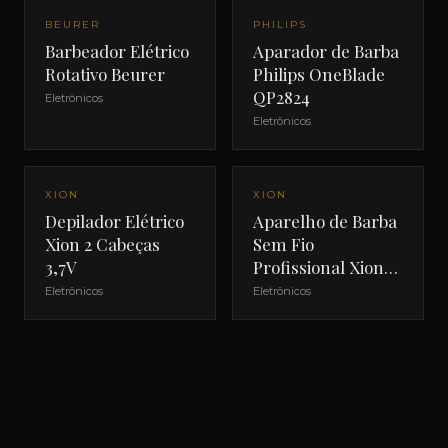
BEURER
PHILIPS
Barbeador Elétrico
Aparador de Barba
Rotativo Beurer
Philips OneBlade
QP2824
Eletrônicos
Eletrônicos
NOVO
NOVO
XION
XION
Depilador Elétrico
Aparelho de Barba
Xion 2 Cabeças
Sem Fio
3,7V
Profissional Xion
XI-SHAVE
Eletrônicos
Eletrônicos