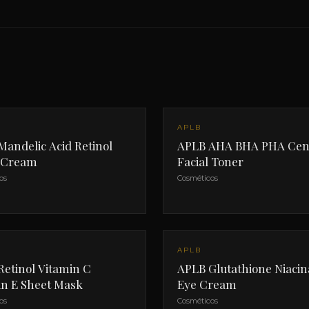
APLB
andelic Acid Retinol
APLB AHA BHA PHA Cent
l Cream
Facial Toner
os
Cosméticos
APLB
Retinol Vitamin C
APLB Glutathione Niaci
in E Sheet Mask
Eye Cream
os
Cosméticos