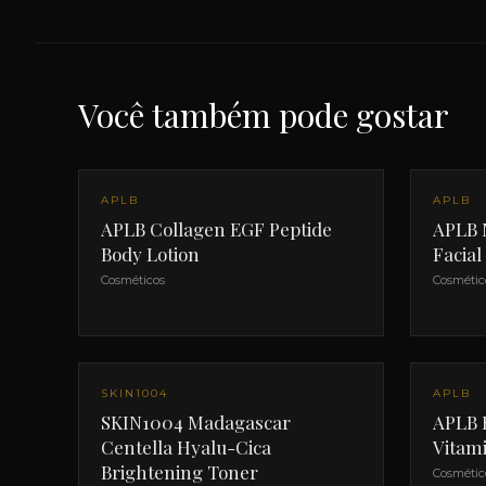
Você também pode gostar
APLB
APLB
APLB Collagen EGF Peptide
APLB M
Body Lotion
Facia
Cosméticos
Cosmétic
SKIN1004
APLB
SKIN1004 Madagascar
APLB 
Centella Hyalu-Cica
Vitam
Brightening Toner
Cosmétic