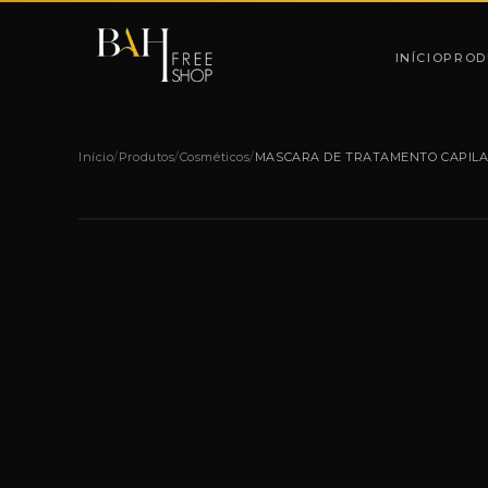
Pular para o conteúdo
INÍCIO
PROD
Início
/
Produtos
/
Cosméticos
/
MASCARA DE TRATAMENTO CAPILA