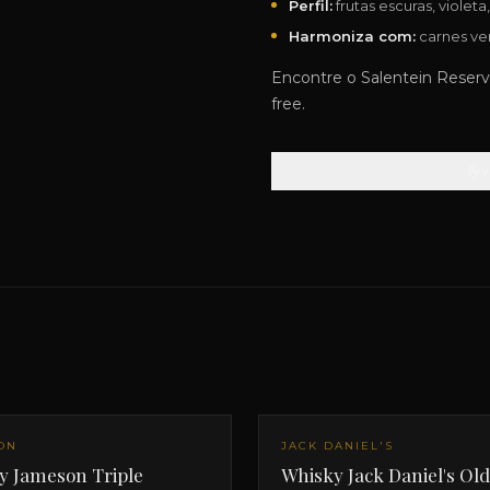
Perfil:
frutas escuras, violeta
Harmoniza com:
carnes ver
Encontre o Salentein Reserv
free.
ON
JACK DANIEL'S
y Jameson Triple
Whisky Jack Daniel's Old