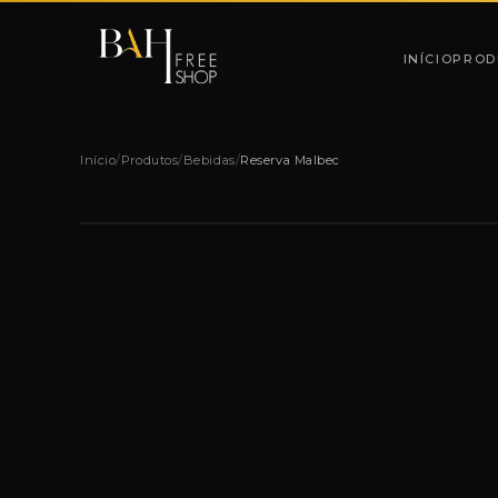
Pular para o conteúdo
INÍCIO
PROD
Início
/
Produtos
/
Bebidas
/
Reserva Malbec