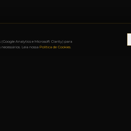
s (Google Analytics e Microsoft Clarity) para
necessários. Leia nossa
Política de Cookies
.
TÉ 12X SEM JUROS
◆
BAH FREE SHOP
◆
URUGUA
S RÁPIDOS
NOSSAS LOJAS
Matriz
Rua Duque de Caxias, 1341
Centro
—
Uruguaiana-RS
s
Filial