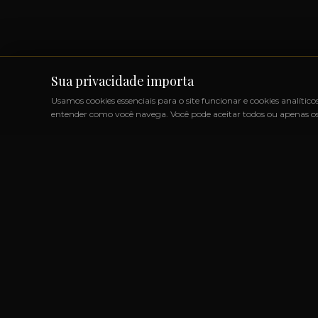
Sua privacidade importa
Usamos cookies essenciais para o site funcionar e cookies analítico
entender como você navega. Você pode aceitar todos ou apenas os 
UTOS IMPORTADOS SEM IMPOSTOS
◆
+1000 MARCAS
◆
A
LINK
Marcas
Produtos
Categoria