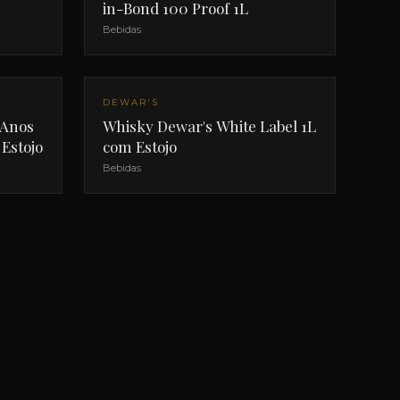
in-Bond 100 Proof 1L
Bebidas
DEWAR'S
 Anos
Whisky Dewar's White Label 1L
Estojo
com Estojo
Bebidas