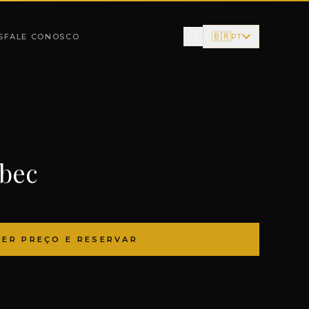
🇧🇷
S
FALE CONOSCO
PT
lbec
VER PREÇO E RESERVAR