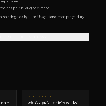
, especiarias
melhas, parrilla, queijos curados
a na adega da loja em Uruguaiana, com preço duty-
VER ENDEREÇOS DAS LOJAS
JACK DANIEL'S
 No.7
Whisky Jack Daniel's Bottled-