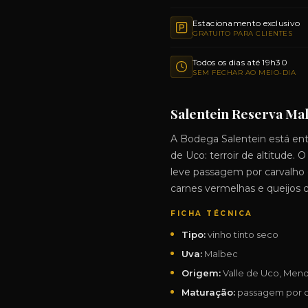
Estacionamento exclusivo
GRATUITO PARA CLIENTES
Todos os dias até 19h30
SEM FECHAR AO MEIO-DIA
Salentein Reserva Mal
A Bodega Salentein está entr
de Uco: terroir de altitude.
leve passagem por carvalho 
carnes vermelhas e queijos c
FICHA TÉCNICA
Tipo:
vinho tinto seco
Uva:
Malbec
Origem:
Valle de Uco, Mend
Maturação:
passagem por c