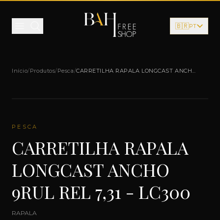
Pular para o conteúdo
🇧🇷
PT
Início
/
Produtos
/
Pesca
/
CARRETILHA RAPALA LONGCAST ANCHO
9RUL REL 7,31 - LC300
PESCA
CARRETILHA RAPALA
LONGCAST ANCHO
9RUL REL 7,31 - LC300
RAPALA