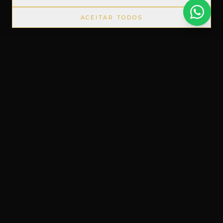
ACEITAR TODOS
PRODUTOS IMPORTADOS SEM IMPOSTOS
◆
+1000 MARC
Um novo conceito em Free Shop, feito
do nosso jeito.
Uruguaiana, RS – Brasil
Instagram
Facebook
WhatsApp