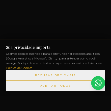
Sua privacidade importa
Usamos cookies essenciais para o site funcionar e cookies analíticos
(Google Analytics e Microsoft Clarity) para entender como você
navega. Você pode aceitar todos ou apenas os necessários. Leia nossa
Política de Cookies
.
RECUSAR OPCIONAIS
ACEITAR TODOS
DOS SEM IMPOSTOS
◆
+1000 MARCAS
◆
ATÉ 12X SEM J