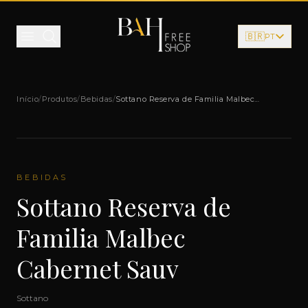
Pular para o conteúdo
🇧🇷
PT
Início
/
Produtos
/
Bebidas
/
Sottano Reserva de Familia Malbec
Cabernet Sauv
BEBIDAS
Sottano Reserva de
Familia Malbec
Cabernet Sauv
Sottano