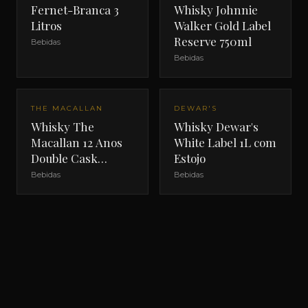
Fernet-Branca 3
Whisky Johnnie
Litros
Walker Gold Label
Reserve 750ml
Bebidas
Bebidas
THE MACALLAN
DEWAR'S
Whisky The
Whisky Dewar's
Macallan 12 Anos
White Label 1L com
Double Cask
Estojo
700ml com Estojo
Bebidas
Bebidas