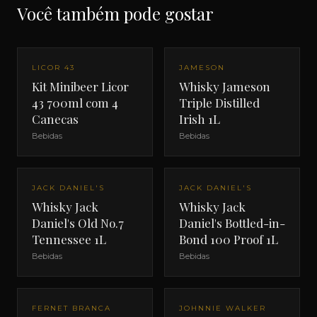
Você também pode gostar
LICOR 43
JAMESON
Kit Minibeer Licor
Whisky Jameson
43 700ml com 4
Triple Distilled
Canecas
Irish 1L
Bebidas
Bebidas
JACK DANIEL'S
JACK DANIEL'S
Whisky Jack
Whisky Jack
Daniel's Old No.7
Daniel's Bottled-in-
Tennessee 1L
Bond 100 Proof 1L
Bebidas
Bebidas
FERNET BRANCA
JOHNNIE WALKER