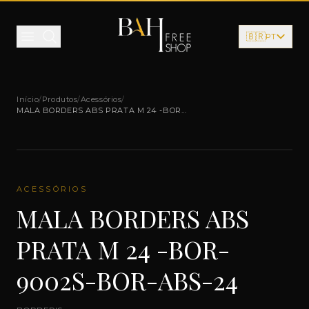
Pular para o conteúdo
🇧🇷
PT
Início
/
Produtos
/
Acessórios
/
MALA BORDERS ABS PRATA M 24 -BOR-
9002S-BOR-ABS-24
ACESSÓRIOS
MALA BORDERS ABS
PRATA M 24 -BOR-
9002S-BOR-ABS-24