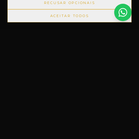
RECUSAR OPCIONAIS
ACEITAR TODOS
PRODUTOS IMPORTADOS SEM IMPOSTOS
◆
+1000 MAR
Um novo conceito em Free Shop, feito
do nosso jeito.
Uruguaiana, RS – Brasil