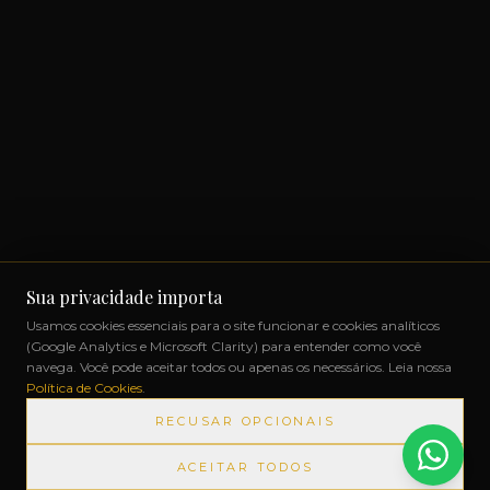
Sua privacidade importa
Usamos cookies essenciais para o site funcionar e cookies analíticos
(Google Analytics e Microsoft Clarity) para entender como você
navega. Você pode aceitar todos ou apenas os necessários. Leia nossa
Política de Cookies
.
RECUSAR OPCIONAIS
ACEITAR TODOS