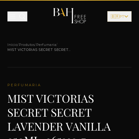
Pular para o conteúdo
🇧🇷
PT
Início
/
Produtos
/
Perfumaria
/
MIST VICTORIAS SECRET SECRET
LAVENDER VANILLA 250ML-26533917
PERFUMARIA
MIST VICTORIAS
SECRET SECRET
LAVENDER VANILLA