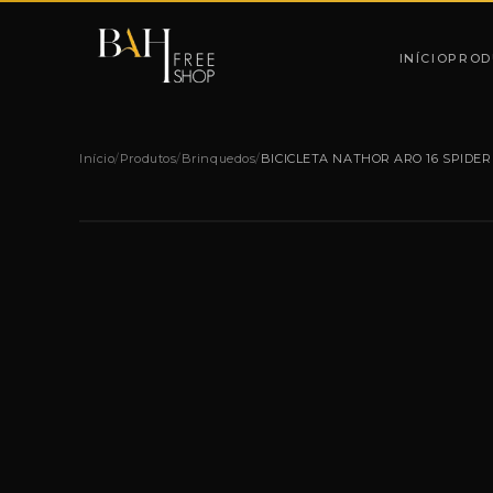
Pular para o conteúdo
INÍCIO
PROD
Início
/
Produtos
/
Brinquedos
/
BICICLETA NATHOR ARO 16 SPIDER