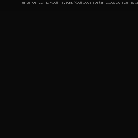
entender como você navega. Você pode aceitar todos ou apenas os 
PRODUTOS IMPORTADOS SEM IMPOSTOS
◆
+1000 MAR
LINK
Marcas
Produtos
Categoria
Um novo conceito em Free Shop, feito
Listas de 
do nosso jeito.
Sobre Nós
Uruguaiana, RS – Brasil
Nossas Lo
Instagram
Facebook
WhatsApp
Perguntas