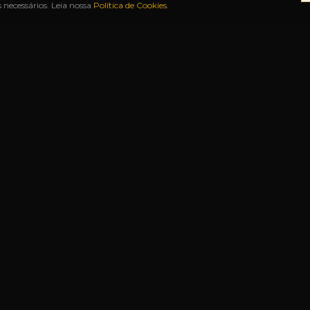
necessários. Leia nossa
Política de Cookies
.
CAS
◆
ATÉ 12X SEM JUROS
◆
BAH FREE SHOP
◆
U
S RÁPIDOS
NOSSAS LOJAS
Matriz
Rua Duque de Caxias, 1341
Centro
—
Uruguaiana-RS
s
Filial
Rua João Manoel, 2679
Presentes
Centro
—
Uruguaiana-RS
Aeroporto
Ac. Mal. Setembrino de Carvalho, s/n
jas
Aeroporto
—
Uruguaiana-RS
 Frequentes