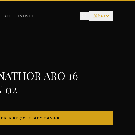
🇧🇷
S
FALE CONOSCO
PT
NATHOR ARO 16
 02
VER PREÇO E RESERVAR