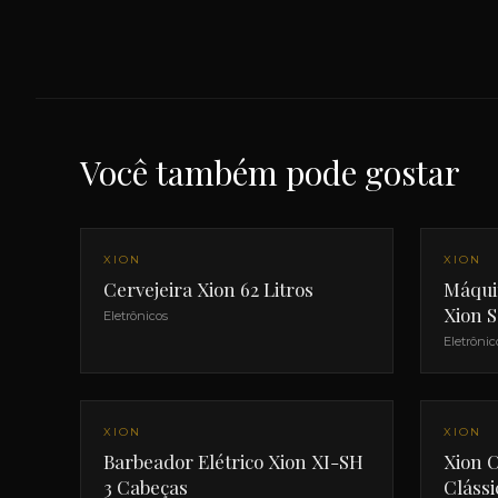
Você também pode gostar
XION
XION
Cervejeira Xion 62 Litros
Máqui
Xion S
Eletrônicos
Eletrônic
NOVO
NOVO
XION
XION
Barbeador Elétrico Xion XI-SH
Xion C
3 Cabeças
Clássi