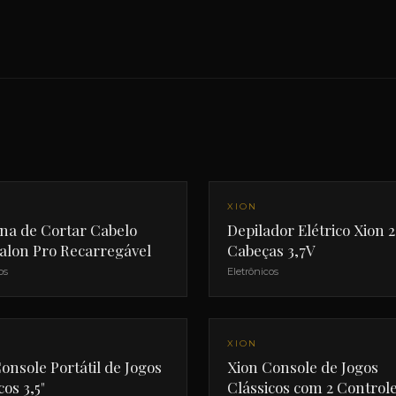
NOVO
XION
na de Cortar Cabelo
Depilador Elétrico Xion 2
alon Pro Recarregável
Cabeças 3,7V
os
Eletrônicos
NOVO
XION
onsole Portátil de Jogos
Xion Console de Jogos
cos 3,5"
Clássicos com 2 Control