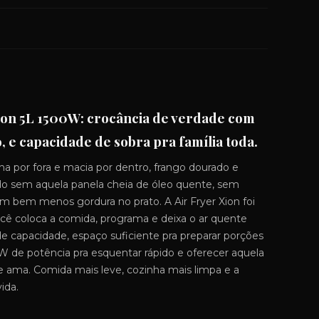
Xion 5L 1500W: crocância de verdade com
 e capacidade de sobra pra família toda.
ha por fora e macia por dentro, frango dourado e
do sem aquela panela cheia de óleo quente, sem
com bem menos gordura no prato. A Air Fryer Xion foi
ocê coloca a comida, programa e deixa o ar quente
s de capacidade, espaço suficiente pra preparar porções
 de potência pra esquentar rápido e oferecer aquela
e ama. Comida mais leve, cozinha mais limpa e a
vida.