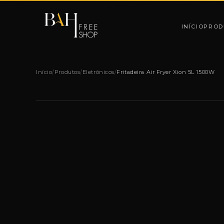
Pular para o conteúdo
INÍCIO
PROD
Início
/
Produtos
/
Eletrônicos
/
Fritadeira Air Fryer Xion 5L 1500W