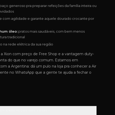
aço generoso pra preparar refeições da família inteira ou
nvidados
 com agilidade e garante aquele dourado crocante por
hum óleo:
pratos mais saudáveis, com bem menos
tura tradicional
o na rede elétrica da sua região
 a Xion com preço de Free Shop e a vantagem duty-
conta do que no varejo comum. Estamos em
com a Argentina: dá um pulo na loja pra conhecer a Air
gente no WhatsApp que a gente te ajuda a fechar o
VER ENDEREÇOS DAS LOJAS