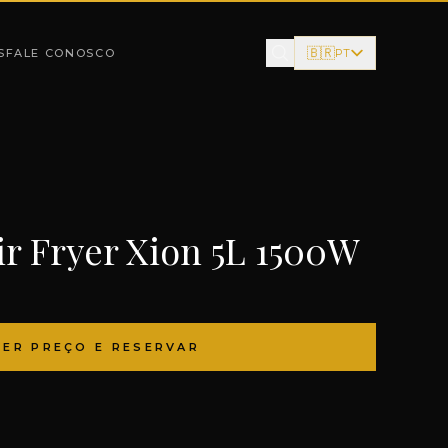
🇧🇷
S
FALE CONOSCO
PT
ir Fryer Xion 5L 1500W
VER PREÇO E RESERVAR