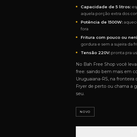
Capacidade de 5 litros:
esp
aquela porção extra dos co
Potência de 1500W:
aquece
fora
Fritura com pouco ou nen
gordura e sem a sujeira da fri
Tensão 220V:
pronta pra us
No Bah Free Shop você leva
free: saindo bem mais em 
Uruguaiana-RS, na fronteira 
Fryer de perto ou chama a 
seu.
NOVO