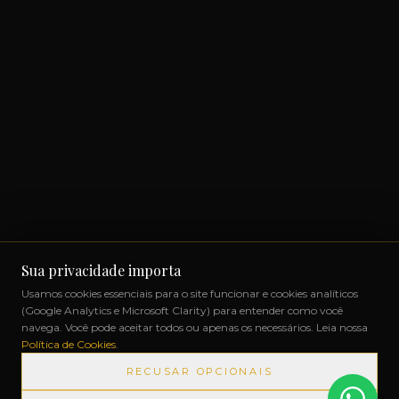
Sua privacidade importa
Usamos cookies essenciais para o site funcionar e cookies analíticos
(Google Analytics e Microsoft Clarity) para entender como você
navega. Você pode aceitar todos ou apenas os necessários. Leia nossa
Política de Cookies
.
RECUSAR OPCIONAIS