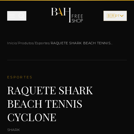
Pular para o conteúdo
🇧🇷
PT
Início
/
Produtos
/
Esportes
/
RAQUETE SHARK BEACH TENNIS
CYCLONE
ESPORTES
RAQUETE SHARK
BEACH TENNIS
CYCLONE
SHARK