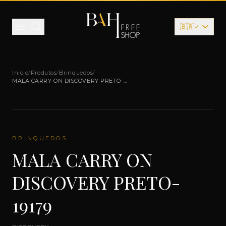
Pular para o conteúdo
🇧🇷
PT
Início
/
Produtos
/
Brinquedos
/
MALA CARRY ON DISCOVERY PRETO-
19179
BRINQUEDOS
MALA CARRY ON
DISCOVERY PRETO-
19179