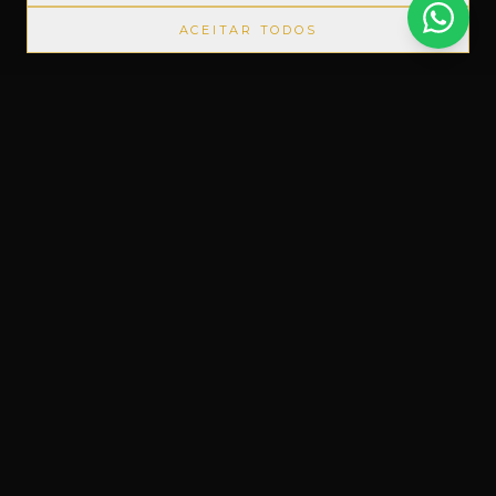
ACEITAR TODOS
PRODUTOS IMPORTADOS SEM IMPOSTOS
◆
+1000 MARC
Um novo conceito em Free Shop, feito
do nosso jeito.
Uruguaiana, RS – Brasil
Instagram
Facebook
WhatsApp