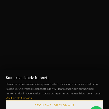
Sua privacidade importa
Usamos cookies essenciais para o site funcionar e cookies analíticos
(Google Analytics e Microsoft Clarity) para entender como você
navega. Você pode aceitar todos ou apenas os necessários. Leia nossa
Política de Cookies
.
RECUSAR OPCIONAIS