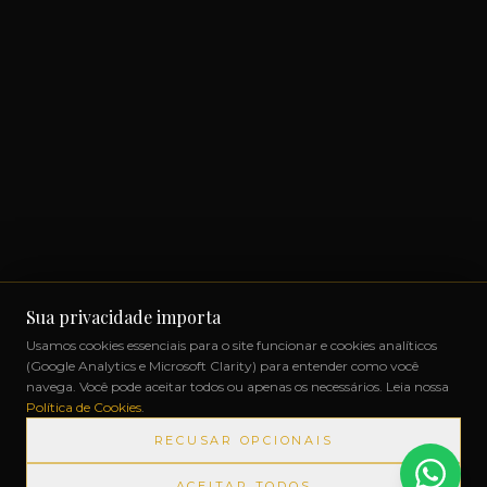
Sua privacidade importa
Usamos cookies essenciais para o site funcionar e cookies analíticos
(Google Analytics e Microsoft Clarity) para entender como você
navega. Você pode aceitar todos ou apenas os necessários. Leia nossa
Política de Cookies
.
RECUSAR OPCIONAIS
ACEITAR TODOS