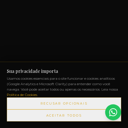
Sua privacidade importa
Usamos cookies essenciais para o site funcionar e cookies analíticos
(Google Analytics e Microsoft Clarity) para entender como você
navega. Você pode aceitar todos ou apenas os necessários. Leia nossa
Política de Cookies
.
RECUSAR OPCIONAIS
ACEITAR TODOS