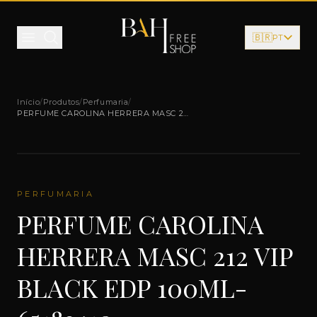
Pular para o conteúdo
🇧🇷
PT
Início
/
Produtos
/
Perfumaria
/
PERFUME CAROLINA HERRERA MASC 212
VIP BLACK EDP 100ML-65183410
PERFUMARIA
PERFUME CAROLINA
HERRERA MASC 212 VIP
BLACK EDP 100ML-