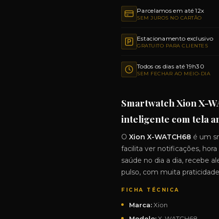
Parcelamos em até 12x
SEM JUROS NO CARTÃO
Estacionamento exclusivo
GRATUITO PARA CLIENTES
Todos os dias até 19h30
SEM FECHAR AO MEIO-DIA
Smartwatch Xion X-WA
inteligente com tela a
O
Xion X-WATCH68
é um sm
facilita ver notificações, hor
saúde no dia a dia, recebe a
pulso, com muita praticidade
FICHA TÉCNICA
Marca:
Xion
Modelo:
X-WATCH68