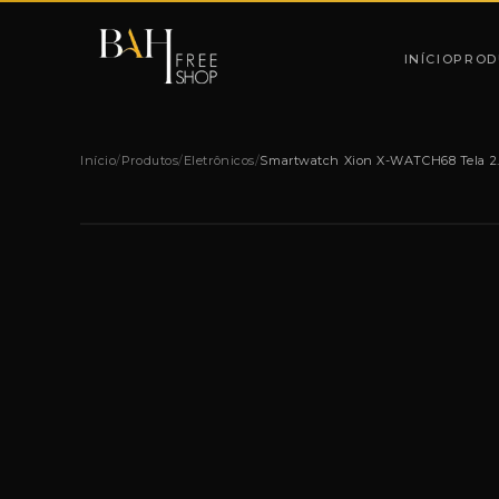
Pular para o conteúdo
INÍCIO
PROD
Início
/
Produtos
/
Eletrônicos
/
Smartwatch Xion X-WATCH68 Tela 2