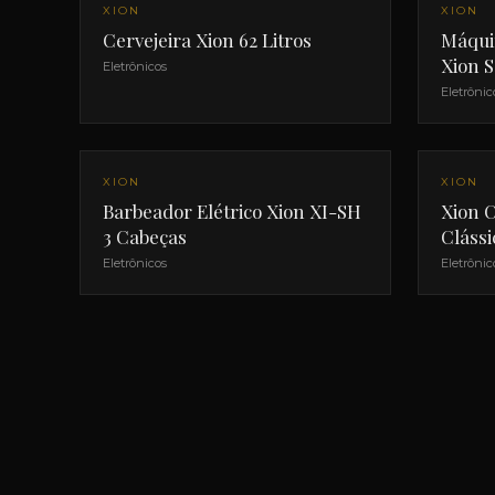
XION
XION
Cervejeira Xion 62 Litros
Máqui
Xion S
Eletrônicos
Eletrônic
NOVO
NOVO
XION
XION
Barbeador Elétrico Xion XI-SH
Xion C
3 Cabeças
Clássi
Eletrônicos
Eletrônic