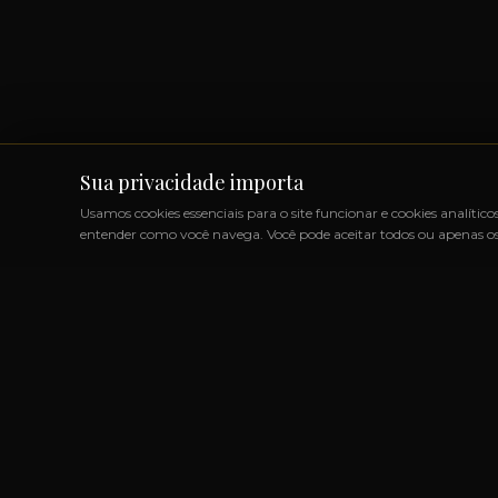
Sua privacidade importa
Usamos cookies essenciais para o site funcionar e cookies analítico
entender como você navega. Você pode aceitar todos ou apenas os 
TOS IMPORTADOS SEM IMPOSTOS
◆
+1000 MARCAS
◆
AT
LINK
Marcas