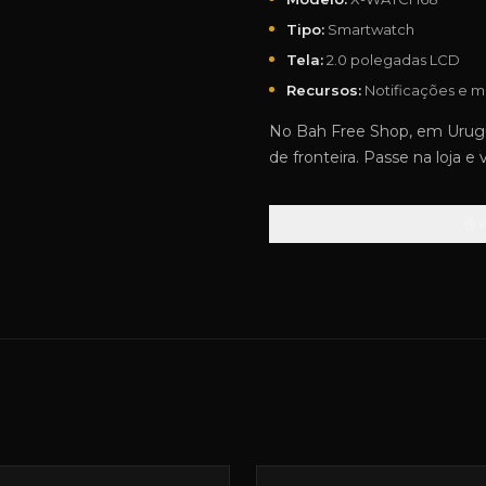
Tipo:
Smartwatch
Tela:
2.0 polegadas LCD
Recursos:
Notificações e m
No Bah Free Shop, em Urugu
de fronteira. Passe na loja e 