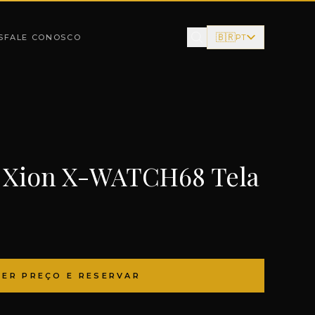
🇧🇷
S
FALE CONOSCO
PT
 Xion X-WATCH68 Tela
VER PREÇO E RESERVAR