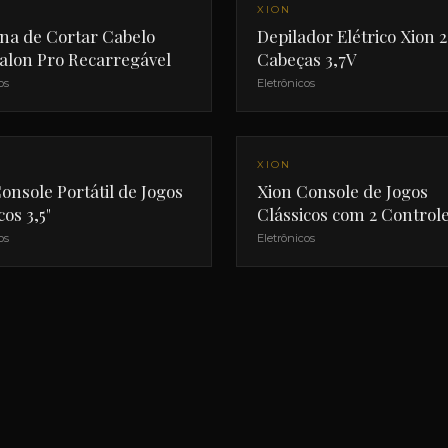
NOVO
XION
na de Cortar Cabelo
Depilador Elétrico Xion 2
alon Pro Recarregável
Cabeças 3,7V
os
Eletrônicos
NOVO
XION
onsole Portátil de Jogos
Xion Console de Jogos
cos 3,5"
Clássicos com 2 Control
os
Eletrônicos