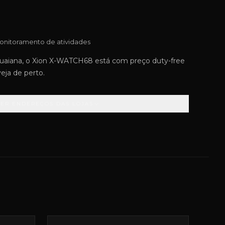
onitoramento de atividades
aiana, o Xion X-WATCH68 está com preço duty-free
veja de perto.
VER ENDEREÇOS DAS LOJAS