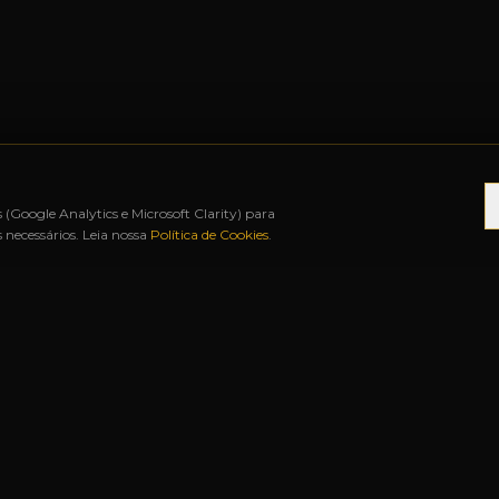
s (Google Analytics e Microsoft Clarity) para
necessários. Leia nossa
Política de Cookies
.
É 12X SEM JUROS
◆
BAH FREE SHOP
◆
URUGUA
S RÁPIDOS
NOSSAS LOJAS
Matriz
Rua Duque de Caxias, 1341