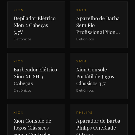
NOVO
NOVO
XION
XION
Depilador Elétrico
Aparelho de Barba
Xion 2 Cabeças
Sem Fio
3,7V
Profissional Xion
XI-SHAVE
Eletrônicos
Eletrônicos
NOVO
NOVO
XION
XION
Barbeador Elétrico
Xion Console
Xion XI-SH 3
Portátil de Jogos
Cabeças
Clássicos 3,5"
Eletrônicos
Eletrônicos
NOVO
XION
PHILIPS
Xion Console de
Aparador de Barba
Jogos Clássicos
Philips OneBlade
com 2 Controles
QP1424