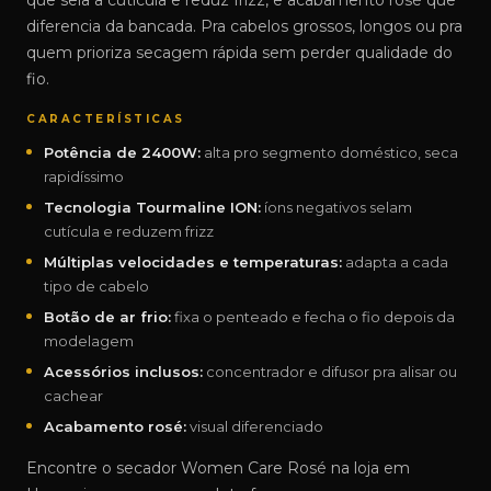
que sela a cutícula e reduz frizz, e acabamento rosé que
diferencia da bancada. Pra cabelos grossos, longos ou pra
quem prioriza secagem rápida sem perder qualidade do
fio.
CARACTERÍSTICAS
Potência de 2400W:
alta pro segmento doméstico, seca
rapidíssimo
Tecnologia Tourmaline ION:
íons negativos selam
cutícula e reduzem frizz
Múltiplas velocidades e temperaturas:
adapta a cada
tipo de cabelo
Botão de ar frio:
fixa o penteado e fecha o fio depois da
modelagem
Acessórios inclusos:
concentrador e difusor pra alisar ou
cachear
Acabamento rosé:
visual diferenciado
Encontre o secador Women Care Rosé na loja em