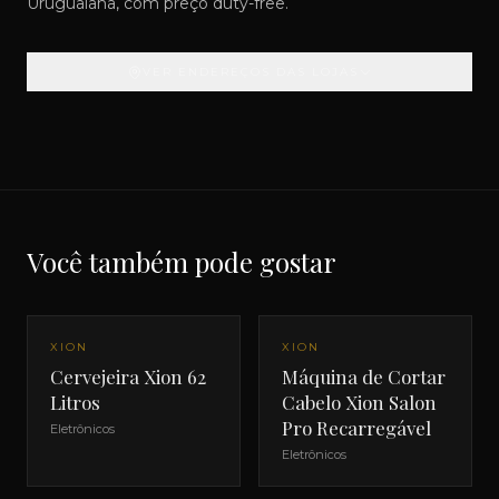
Uruguaiana, com preço duty-free.
VER ENDEREÇOS DAS LOJAS
Você também pode gostar
XION
XION
Cervejeira Xion 62
Máquina de Cortar
Litros
Cabelo Xion Salon
Pro Recarregável
Eletrônicos
Eletrônicos