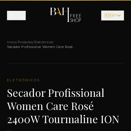
Pular para o conteúdo
🇧🇷
PT
Início
/
Produtos
/
Eletrônicos
/
Secador Profissional Women Care Rosé
2400W Tourmaline ION
ELETRÔNICOS
Secador Profissional
Women Care Rosé
2400W Tourmaline ION