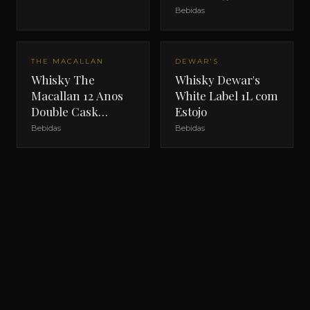
Bebidas
THE MACALLAN
DEWAR'S
Whisky The
Whisky Dewar's
Macallan 12 Anos
White Label 1L com
Double Cask
Estojo
700ml com Estojo
Bebidas
Bebidas