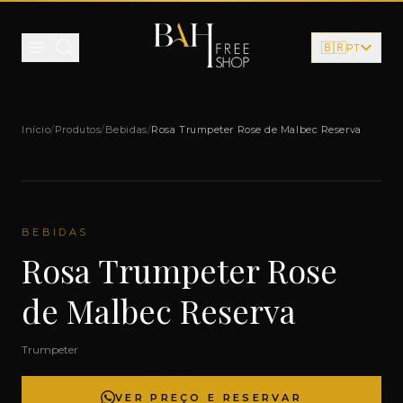
Pular para o conteúdo
🇧🇷
PT
Início
/
Produtos
/
Bebidas
/
Rosa Trumpeter Rose de Malbec Reserva
BEBIDAS
Rosa Trumpeter Rose
de Malbec Reserva
Trumpeter
VER PREÇO E RESERVAR