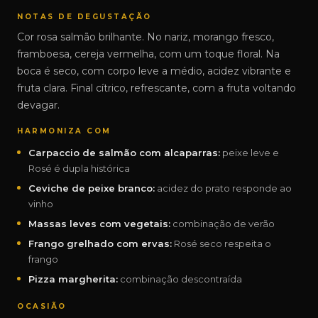
NOTAS DE DEGUSTAÇÃO
Cor rosa salmão brilhante. No nariz, morango fresco,
framboesa, cereja vermelha, com um toque floral. Na
boca é seco, com corpo leve a médio, acidez vibrante e
fruta clara. Final cítrico, refrescante, com a fruta voltando
devagar.
HARMONIZA COM
Carpaccio de salmão com alcaparras:
peixe leve e
Rosé é dupla histórica
Ceviche de peixe branco:
acidez do prato responde ao
vinho
Massas leves com vegetais:
combinação de verão
Frango grelhado com ervas:
Rosé seco respeita o
frango
Pizza margherita:
combinação descontraída
OCASIÃO