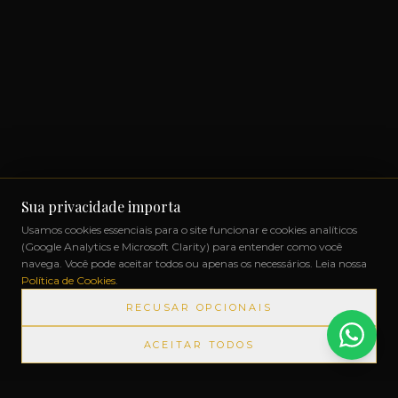
Sua privacidade importa
Usamos cookies essenciais para o site funcionar e cookies analíticos
(Google Analytics e Microsoft Clarity) para entender como você
navega. Você pode aceitar todos ou apenas os necessários. Leia nossa
Política de Cookies
.
RECUSAR OPCIONAIS
ACEITAR TODOS