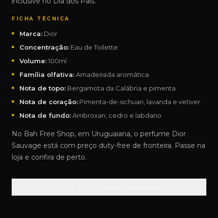
inclusive no Dia dos Pais.
FICHA TÉCNICA
Marca:
Dior
Concentração:
Eau de Toilette
Volume:
100ml
Família olfativa:
Amadeirada aromática
Nota de topo:
Bergamota da Calábria e pimenta
Nota de coração:
Pimenta-de-sichuan, lavanda e vetiver
Nota de fundo:
Ambroxan, cedro e labdano
No Bah Free Shop, em Uruguaiana, o perfume Dior
Sauvage está com preço duty-free de fronteira. Passe na
loja e confira de perto.
VER ENDEREÇOS DAS LOJAS