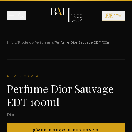
Pular para o conteúdo
🇧🇷
PT
Início
/
Produtos
/
Perfumaria
/
Perfume Dior Sauvage EDT 100ml
PERFUMARIA
Perfume Dior Sauvage
EDT 100ml
Dior
VER PREÇO E RESERVAR