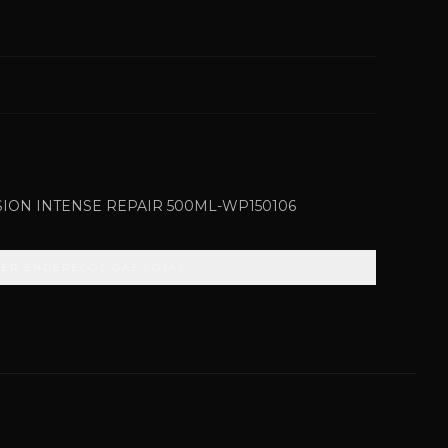
ION INTENSE REPAIR 500ML-WP150106
VER ENDEREÇOS DAS LOJAS