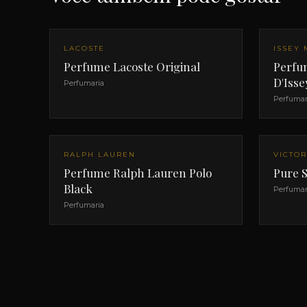
LACOSTE
ISSEY 
Perfume Lacoste Original
Perfu
D'Iss
Perfumaria
Perfumar
RALPH LAUREN
VICTOR
Perfume Ralph Lauren Polo
Pure S
Black
Perfumar
Perfumaria