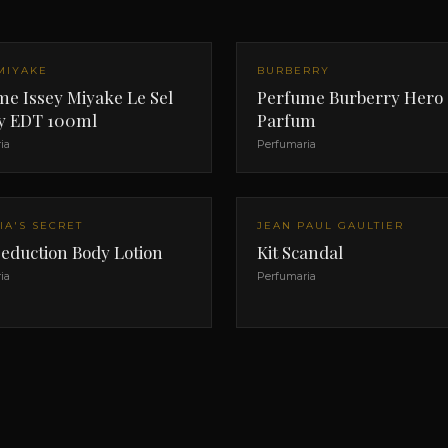
MIYAKE
BURBERRY
me Issey Miyake Le Sel
Perfume Burberry Hero
ey EDT 100ml
Parfum
ia
Perfumaria
IA'S SECRET
JEAN PAUL GAULTIER
eduction Body Lotion
Kit Scandal
ia
Perfumaria