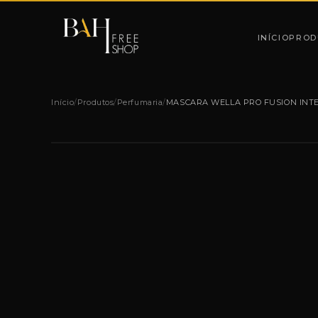
Pular para o conteúdo
INÍCIO
PROD
Início
/
Produtos
/
Perfumaria
/
MASCARA WELLA PRO FUSION INTE