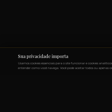
Sua privacidade importa
Usamos cookies essenciais para o site funcionar e cookies analítico
entender como você navega. Você pode aceitar todos ou apenas os 
OS IMPORTADOS SEM IMPOSTOS
◆
+1000 MARCAS
◆
AT
LINK