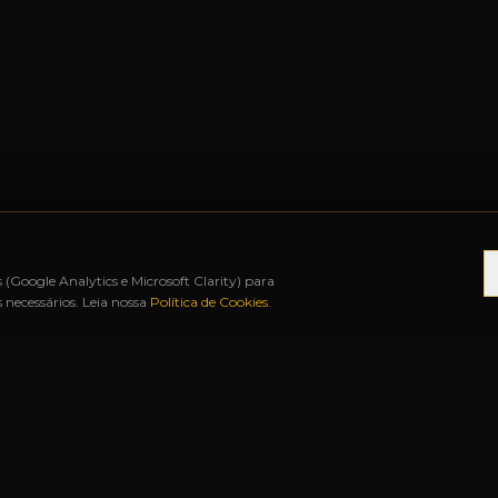
s (Google Analytics e Microsoft Clarity) para
necessários. Leia nossa
Política de Cookies
.
É 12X SEM JUROS
◆
BAH FREE SHOP
◆
URUGUAI
S RÁPIDOS
NOSSAS LOJAS