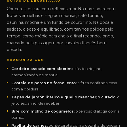
NOTAS DE DEGUSTAÇÃO
Cor cereja escura com reflexos rubi. No nariz aparecem
frutas vermelhas e negras maduras, café torrado,
baunilha, mocha e um fundo de couro fino. Na boca é
sedoso, oleoso e equilibrado, com taninos polidos pelo
tempo, corpo médio para cheio e final redondo, longo,
marcado pela passagem por carvalho francês bem
dosada.
HARMONIZA COM
Cordeiro assado com alecrim:
clássico riojano,
harmonização de manual
Costela de porco no forno lento:
a fruta confitada casa
com a gordura
Tapas de jamón ibérico e queijo manchego curado:
o
jeito espanhol de receber
Bife com molho de cogumelos:
o terroso dialoga com a
barrica
Paelha de carnes:
ponte direta com a cozinha de origem