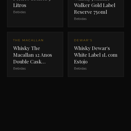
Litros
Walker Gold Label
Reserve 750ml
Bebidas
Bebidas
THE MACALLAN
DEWAR'S
Whisky The
Whisky Dewar's
Macallan 12 Anos
White Label 1L com
Double Cask
Estojo
700ml com Estojo
Bebidas
Bebidas