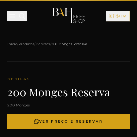
Pular para o conteúdo
🇧🇷
PT
Início
/
Produtos
/
Bebidas
/
200 Monges Reserva
BEBIDAS
200 Monges Reserva
200 Monges
VER PREÇO E RESERVAR