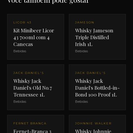
LICOR 43
JAMESON
Kit Minibeer Licor
Whisky Jameson
43 700ml com 4
Triple Distilled
Canecas
Irish 1L
Bebidas
Bebidas
JACK DANIEL'S
JACK DANIEL'S
Whisky Jack
Whisky Jack
Daniel's Old No.7
Daniel's Bottled-in-
Tennessee 1L
Bond 100 Proof 1L
Bebidas
Bebidas
FERNET BRANCA
JOHNNIE WALKER
Fernet-Branca 3
Whisky Johnnie