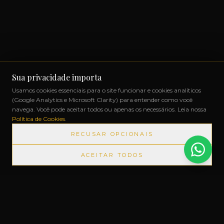
Sua privacidade importa
Usamos cookies essenciais para o site funcionar e cookies analíticos
(Google Analytics e Microsoft Clarity) para entender como você
navega. Você pode aceitar todos ou apenas os necessários. Leia nossa
Política de Cookies
.
RECUSAR OPCIONAIS
ACEITAR TODOS
RTADOS SEM IMPOSTOS
◆
+1000 MARCAS
◆
ATÉ 12X SE