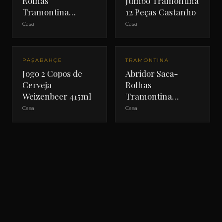
Rolhas
Jumbo Tramontina
Tramontina
12 Peças Castanho
Harmonize Preto
Casa
Casa
PAŞABAHÇE
TRAMONTINA
Jogo 2 Copos de
Abridor Saca-
Cerveja
Rolhas
Weizenbeer 415ml
Tramontina
Harmonize
Casa
Casa
Vermelho