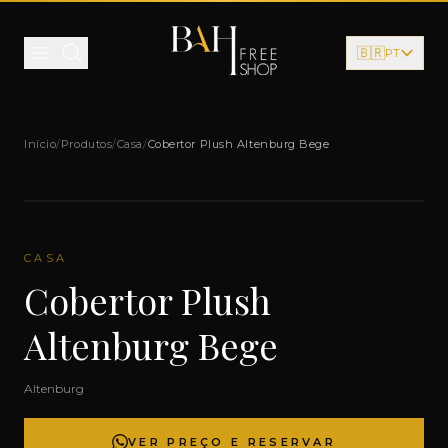
Pular para o conteúdo
🇧🇷
PT
Início
/
Produtos
/
Casa
/
Cobertor Plush Altenburg Bege
CASA
Cobertor Plush
Altenburg Bege
Altenburg
VER PREÇO E RESERVAR