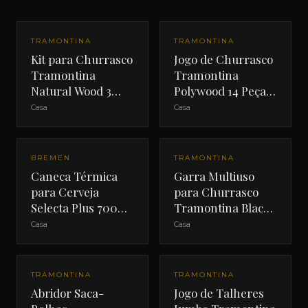
TRAMONTINA
TRAMONTINA
Kit para Churrasco
Jogo de Churrasco
Tramontina
Tramontina
Natural Wood 3
Polywood 14 Peças
Peças
Vermelho
Casa
Casa
BREMEN
TRAMONTINA
Caneca Térmica
Garra Multiuso
para Cerveja
para Churrasco
Selecta Plus 700ml
Tramontina Black
Preta
Collection
Casa
Casa
TRAMONTINA
TRAMONTINA
Abridor Saca-
Jogo de Talheres