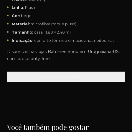
Linha:
Plush
Cor:
bege
Material:
microfibra (toque plush)
Tamanho:
casal (1,80 × 2,40 m)
Indicação:
conforto térmico e maciez nas noites frias
Disponível nas lojas Bah Free Shop em Uruguaiana-RS,
com preço duty-free.
VER ENDEREÇOS DAS LOJAS
Você também pode gostar