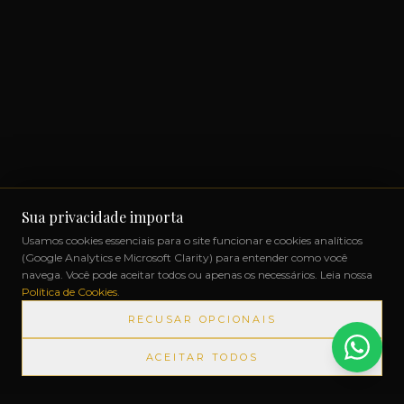
Sua privacidade importa
Usamos cookies essenciais para o site funcionar e cookies analíticos
(Google Analytics e Microsoft Clarity) para entender como você
navega. Você pode aceitar todos ou apenas os necessários. Leia nossa
Política de Cookies
.
RECUSAR OPCIONAIS
ACEITAR TODOS