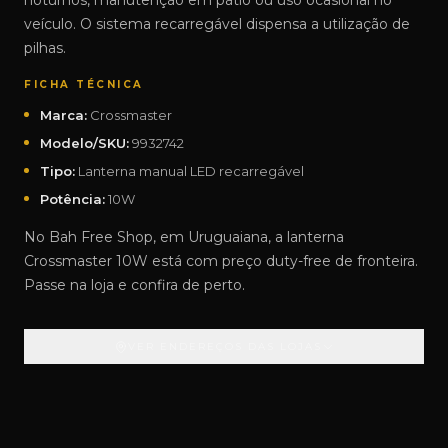
noturnos, manutenção em pátio ou uso ocasional no
veículo. O sistema recarregável dispensa a utilização de
pilhas.
FICHA TÉCNICA
Marca:
Crossmaster
Modelo/SKU:
9932742
Tipo:
Lanterna manual LED recarregável
Potência:
10W
No Bah Free Shop, em Uruguaiana, a lanterna
Crossmaster 10W está com preço duty-free de fronteira.
Passe na loja e confira de perto.
VER ENDEREÇOS DAS LOJAS