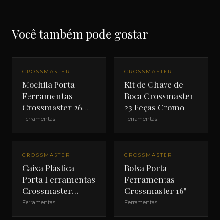
Você também pode gostar
CROSSMASTER
CROSSMASTER
Mochila Porta
Kit de Chave de
Ferramentas
Boca Crossmaster
Crossmaster 26
23 Peças Cromo
Litros
Ferramentas
Ferramentas
CROSSMASTER
CROSSMASTER
Caixa Plástica
Bolsa Porta
Porta Ferramentas
Ferramentas
Crossmaster
Crossmaster 16"
420mm
Ferramentas
Ferramentas