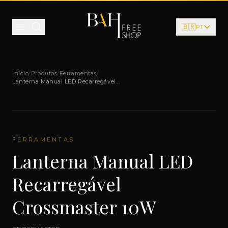
Pular para o conteúdo
🇧🇷
PT
Início
/
Produtos
/
Ferramentas
/
Lanterna Manual LED Recarregável
Crossmaster 10W
FERRAMENTAS
Lanterna Manual LED
Recarregável
Crossmaster 10W