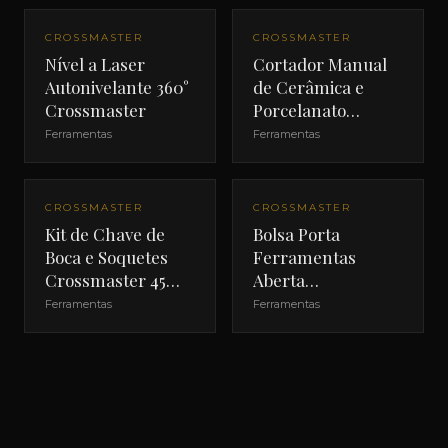
CROSSMASTER
CROSSMASTER
Nível a Laser
Cortador Manual
Autonivelante 360°
de Cerâmica e
Crossmaster
Porcelanato
Crossmaster 24"
Ferramentas
Ferramentas
CROSSMASTER
CROSSMASTER
Kit de Chave de
Bolsa Porta
Boca e Soquetes
Ferramentas
Crossmaster 45
Aberta
Peças
Crossmaster 18"
Ferramentas
Ferramentas