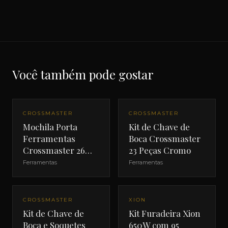
Você também pode gostar
CROSSMASTER
CROSSMASTER
Mochila Porta
Kit de Chave de
Ferramentas
Boca Crossmaster
Crossmaster 26
23 Peças Cromo
Litros
Ferramentas
Ferramentas
CROSSMASTER
XION
Kit de Chave de
Kit Furadeira Xion
Boca e Soquetes
650W com 95