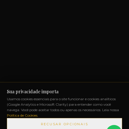
Sua privacidade importa
Usamos cookies essenciais para o site funcionar e cookies analíticos
(Google Analytics e Microsoft Clarity) para entender como você
navega. Você pode aceitar todos ou apenas os necessários. Leia nossa
Política de Cookies
.
RECUSAR OPCIONAIS