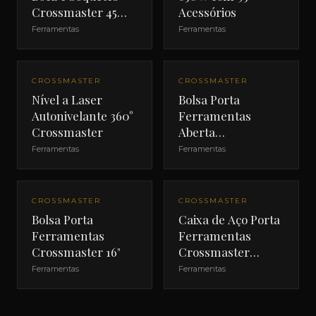
Crossmaster 45
Acessórios
Peças
Ferramentas
Ferramentas
CROSSMASTER
CROSSMASTER
Nível a Laser
Bolsa Porta
Autonivelante 360°
Ferramentas
Crossmaster
Aberta
Crossmaster 18"
Ferramentas
Ferramentas
CROSSMASTER
CROSSMASTER
Bolsa Porta
Caixa de Aço Porta
Ferramentas
Ferramentas
Crossmaster 16"
Crossmaster
660mm
Ferramentas
Ferramentas