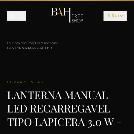
Pular para o conteúdo
🇧🇷
PT
Início
/
Produtos
/
Ferramentas
/
LANTERNA MANUAL LED
RECARREGAVEL TIPO LAPICERA 3.0 W -
9932724
FERRAMENTAS
LANTERNA MANUAL
LED RECARREGAVEL
TIPO LAPICERA 3.0 W -