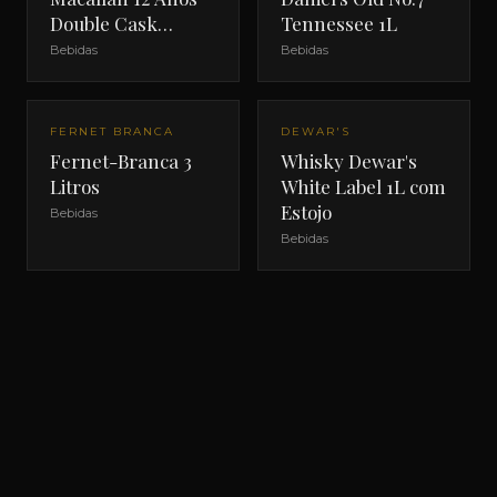
Double Cask
Tennessee 1L
700ml com Estojo
Bebidas
Bebidas
FERNET BRANCA
DEWAR'S
Fernet-Branca 3
Whisky Dewar's
Litros
White Label 1L com
Estojo
Bebidas
Bebidas