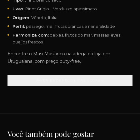
Tipo:
vinho branco seco
Uvas:
Pinot Grigio + Verduzzo apassimato
Origem:
Vêneto, Itália
Perfil:
pêssego, mel, frutas brancas e mineralidade
Harmoniza com:
peixes, frutos do mar, massas leves,
queijos frescos
Encontre o Masi Masianco na adega da loja em
Uruguaiana, com preço duty-free.
VER ENDEREÇOS DAS LOJAS
Você também pode gostar