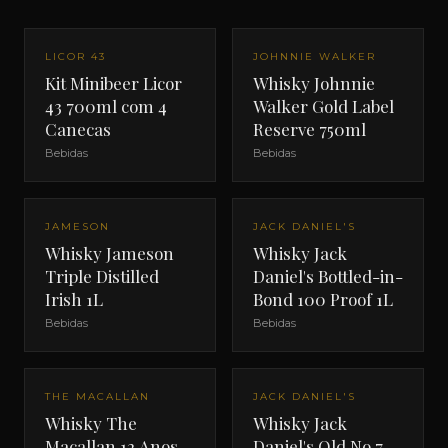
LICOR 43
JOHNNIE WALKER
Kit Minibeer Licor
Whisky Johnnie
43 700ml com 4
Walker Gold Label
Canecas
Reserve 750ml
Bebidas
Bebidas
JAMESON
JACK DANIEL'S
Whisky Jameson
Whisky Jack
Triple Distilled
Daniel's Bottled-in-
Irish 1L
Bond 100 Proof 1L
Bebidas
Bebidas
THE MACALLAN
JACK DANIEL'S
Whisky The
Whisky Jack
Macallan 12 Anos
Daniel's Old No.7