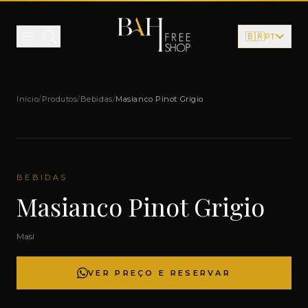
Pular para o conteúdo
🇧🇷
PT
Início
/
Produtos
/
Bebidas
/
Masianco Pinot Grigio
BEBIDAS
Masianco Pinot Grigio
Masi
VER PREÇO E RESERVAR