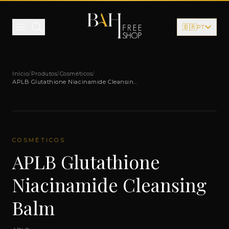
Pular para o conteúdo
🇧🇷
PT
Início
/
Produtos
/
Cosméticos
/
APLB Glutathione Niacinamide Cleansing
Balm
COSMÉTICOS
APLB Glutathione
Niacinamide Cleansing
Balm