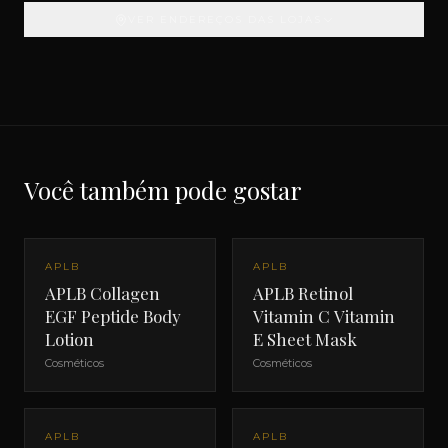
VER ENDEREÇOS DAS LOJAS
Você também pode gostar
APLB
APLB
APLB Collagen
APLB Retinol
EGF Peptide Body
Vitamin C Vitamin
Lotion
E Sheet Mask
Cosméticos
Cosméticos
APLB
APLB