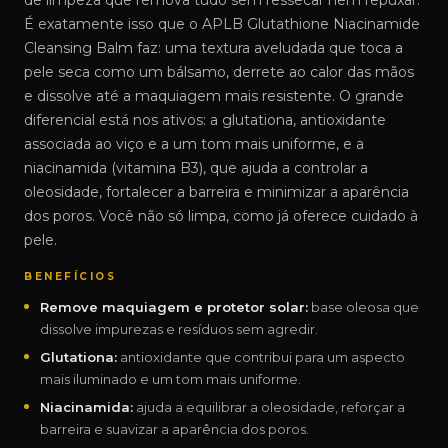
de limpeza que remova tudo sem ressecar nem repuxar.
É exatamente isso que o APLB Glutathione Niacinamide
Cleansing Balm faz: uma textura aveludada que toca a
pele seca como um bálsamo, derrete ao calor das mãos
e dissolve até a maquiagem mais resistente. O grande
diferencial está nos ativos: a glutationa, antioxidante
associada ao viço e a um tom mais uniforme, e a
niacinamida (vitamina B3), que ajuda a controlar a
oleosidade, fortalecer a barreira e minimizar a aparência
dos poros. Você não só limpa, como já oferece cuidado à
pele.
BENEFÍCIOS
Remove maquiagem e protetor solar:
base oleosa que
dissolve impurezas e resíduos sem agredir.
Glutationa:
antioxidante que contribui para um aspecto
mais iluminado e um tom mais uniforme.
Niacinamida:
ajuda a equilibrar a oleosidade, reforçar a
barreira e suavizar a aparência dos poros.