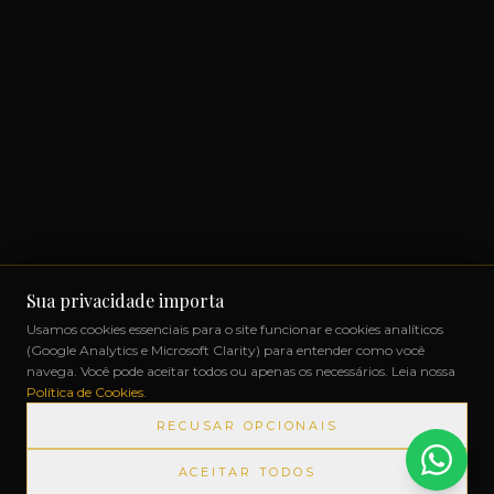
Sua privacidade importa
Usamos cookies essenciais para o site funcionar e cookies analíticos
(Google Analytics e Microsoft Clarity) para entender como você
navega. Você pode aceitar todos ou apenas os necessários. Leia nossa
Política de Cookies
.
RECUSAR OPCIONAIS
ACEITAR TODOS