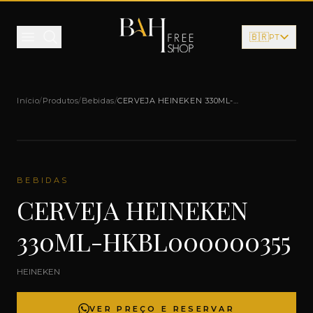
Pular para o conteúdo
🇧🇷
PT
Início
/
Produtos
/
Bebidas
/
CERVEJA HEINEKEN 330ML-
HKBL000000355
BEBIDAS
CERVEJA HEINEKEN
330ML-HKBL000000355
HEINEKEN
VER PREÇO E RESERVAR